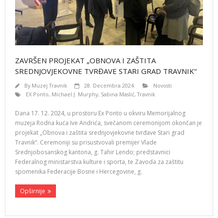
ZAVRŠEN PROJEKAT „OBNOVA I ZAŠTITA
SREDNJOVJEKOVNE TVRĐAVE STARI GRAD TRAVNIK“
By
Muzej Travnik
28. Decembra 2024.
Novosti
EX Ponto
,
Michael J. Murphy
,
Sabina Maslić
,
Travnik
Dana 17. 12. 2024, u prostoru Ex Ponto u okviru Memorijalnog
muzeja Rodna kuća Ive Andrića, svečanom ceremonijom okončan je
projekat „Obnova i zaštita srednjovjekovne tvrđave Stari grad
Travnik“. Ceremoniji su prisustvovali premijer Vlade
Srednjobosanskog kantona, g. Tahir Lendo; predstavnici
Federalnog ministarstva kulture i sporta, te Zavoda za zaštitu
spomenika Federacije Bosne i Hercegovine, g.
Opširnije