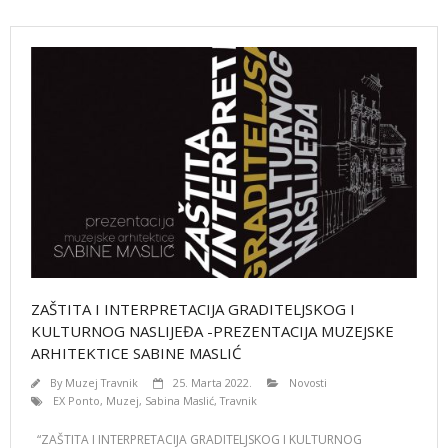
ZAŠTITA I INTERPRETACIJA GRADITELJSKOG I
KULTURNOG NASLIJEĐA -PREZENTACIJA MUZEJSKE
ARHITEKTICE SABINE MASLIĆ
By
Muzej Travnik
25. Marta 2022.
Novosti
EX Ponto
,
Muzej
,
Sabina Maslić
,
Travnik
“ZAŠTITA I INTERPRETACIJA GRADITELJSKOG I KULTURNOG