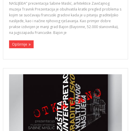
NASLIJEĐA” prezentacija Sabine Maslić, arhitektice Zavičajnog
muzeja Travnik Prezentacija je obuhvatila kratki pregled problema s
kojim se suočavaju francuski gradovi kada je u pitanju graditeljsko
naslijeđe, kao i načine njihovog rješavanja. Kao primjer dobre
prakse izdvojen je manji grad Bajon (Bayonne, 52.000 stanovnika),
na jugozapadu Francuske. Bajon je
Opširnije