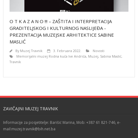
O T K A Z A N O !!! – ZAŠTITA I INTERPRETACIJA
GRADITELJSKOG I KULTURNOG NASLIJEĐA -
PREZENTACIJA MUZEJSKE ARHITEKTICE SABINE
MASLIĆ
By
Muzej Travnik
3. Februara 2022.
Novosti
Memorijalni muzej Rodna kuća Ive Andrića
,
Muzej
,
Sabina Maslić
,
Travnik
ZAVIČAJNI MUZEJ TRAVNIK
Informacije za posjetitelje: Barišić Marina, Mob: +387 61 821-746, e-
mail:muzej.travnik@bih.net.ba