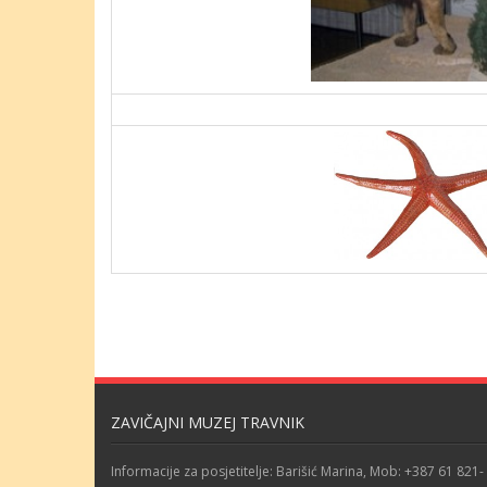
ZAVIČAJNI MUZEJ TRAVNIK
Informacije za posjetitelje: Barišić Marina, Mob: +387 61 821-