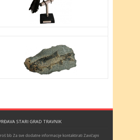
VRĐAVA STARI GRAD TRAVNIK
roš bb Za sve dodatne informacije kontaktirati Zavičajni