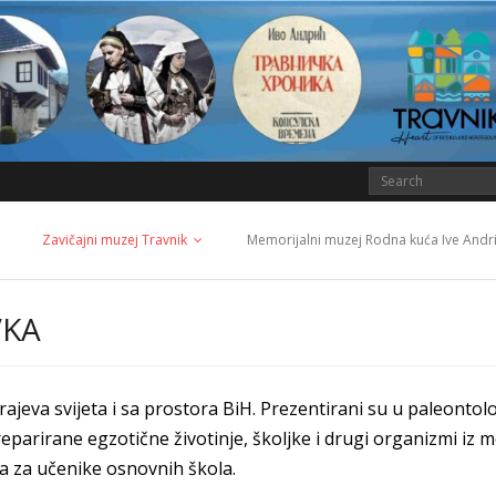
Zavičajni muzej Travnik
Memorijalni muzej Rodna kuća Ive Andr
VKA
h krajeva svijeta i sa prostora BiH. Prezentirani su u paleo
eparirane egzotične životinje, školjke i drugi organizmi iz mo
ja za učenike osnovnih škola.