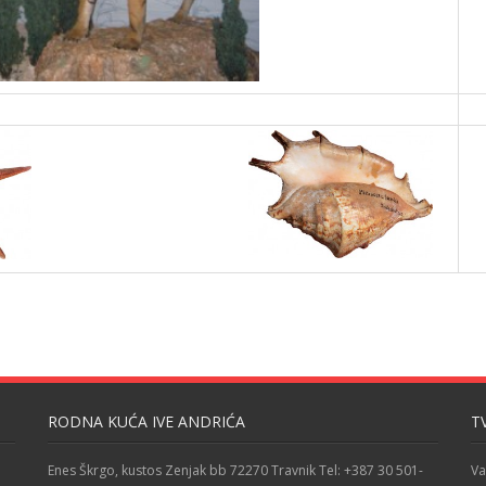
RODNA KUĆA IVE ANDRIĆA
T
Enes Škrgo, kustos Zenjak bb 72270 Travnik Tel: +387 30 501-
Va