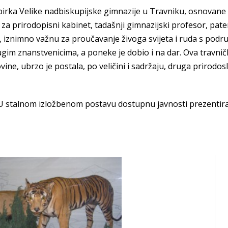
zbirka Velike nadbiskupijske gimnazije u Travniku, osnovane 
za prirodopisni kabinet, tadašnji gimnazijski profesor, pate
 iznimno važnu za proučavanje živoga svijeta i ruda s podru
ugim znanstvenicima, a poneke je dobio i na dar. Ova travni
, ubrzo je postala, po veličini i sadržaju, druga prirodoslo
 U stalnom izložbenom postavu dostupnu javnosti prezentiran