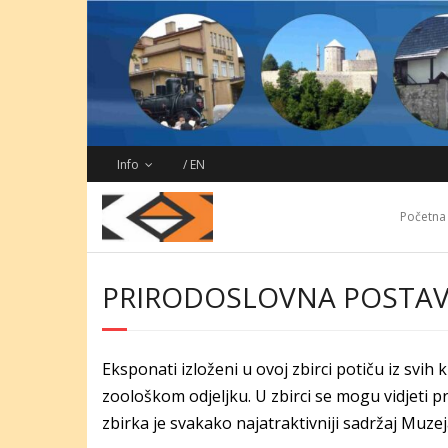
Skip
to
content
Info
/ EN
Početna
PRIRODOSLOVNA POSTA
Eksponati izloženi u ovoj zbirci potiču iz svi
zoološkom odjeljku. U zbirci se mogu vidjeti pr
zbirka je svakako najatraktivniji sadržaj Muze