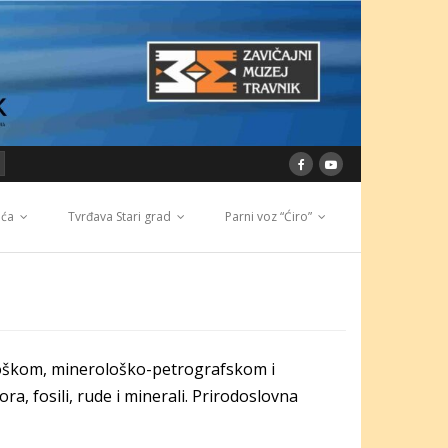
ića
Tvrđava Stari grad
Parni voz “Ćiro”
ntološkom, minerološko-petrografskom i
ra, fosili, rude i minerali. Prirodoslovna