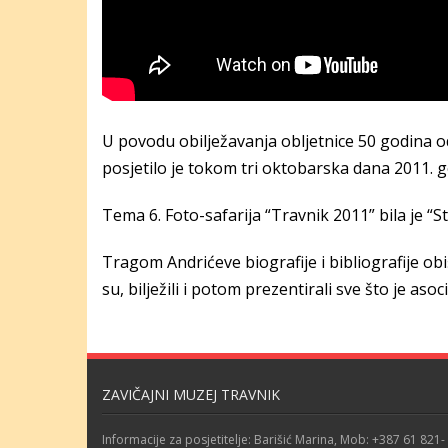
U povodu obilježavanja obljetnice 50 godina o
posjetilo je tokom tri oktobarska dana 2011. g
Tema 6. Foto-safarija “Travnik 2011” bila je “St
Tragom Andrićeve biografije i bibliografije obi
su, bilježili i potom prezentirali sve što je aso
ZAVIČAJNI MUZEJ TRAVNIK
Informacije za posjetitelje: Barišić Marina, Mob: +387 61 821-