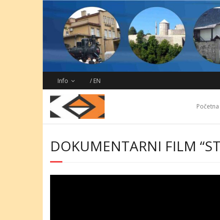
Skip
to
content
Info
/ EN
Početna
DOKUMENTARNI FILM “STAZ