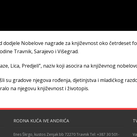
d dodjele Nobelove nagrade za književnost oko četrdeset foto
odine Travnik, Sarajevo i Višegrad.
aze, Lica, Predjeli”, naziv koji asocira na književnog nobelov
šli su gradove njegova rođenja, djetinjstva i mladićkog razdob
ciralo na njegovu književnost i životopis.
RODNA KUĆA IVE ANDRIĆA
T
Enes Škrgo, kustos Zenjak bb 72270 Travnik Tel: +387 30 501-
Va