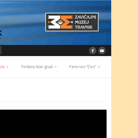
ića
Tvrđava Stari grad
Parni voz “Ćiro”