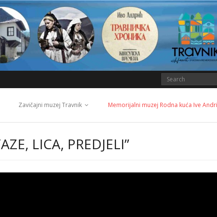
Zavičajni muzej Travnik
Memorijalni muzej Rodna kuća Ive Andr
E, LICA, PREDJELI”