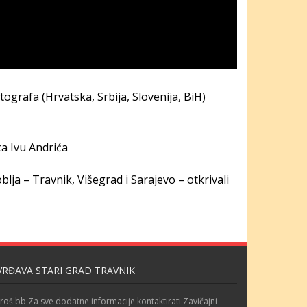
grafa (Hrvatska, Srbija, Slovenija, BiH)
ca Ivu Andrića
lja – Travnik, Višegrad i Sarajevo – otkrivali
VRĐAVA STARI GRAD TRAVNIK
roš bb Za sve dodatne informacije kontaktirati Zavičajni