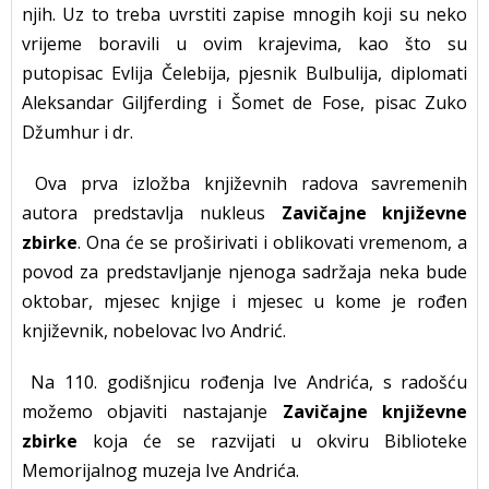
njih. Uz to treba uvrstiti zapise mnogih koji su neko
vrijeme boravili u ovim krajevima, kao što su
putopisac Evlija Čelebija, pjesnik Bulbulija, diplomati
Aleksandar Giljferding i Šomet de Fose, pisac Zuko
Džumhur i dr.
Ova prva izložba književnih radova savremenih
autora predstavlja nukleus
Zavičajne književne
zbirke
. Ona će se proširivati i oblikovati vremenom, a
povod za predstavljanje njenoga sadržaja neka bude
oktobar, mjesec knjige i mjesec u kome je rođen
književnik, nobelovac Ivo Andrić.
Na 110. godišnjicu rođenja Ive Andrića, s radošću
možemo objaviti nastajanje
Zavičajne književne
zbirke
koja će se razvijati u okviru Biblioteke
Memorijalnog muzeja Ive Andrića.