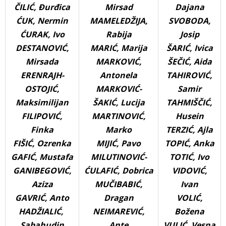
ČILIĆ, Đurđica
Mirsad
Dajana
ĆUK, Nermin
MAMELEDŽIJA,
SVOBODA,
ĆURAK, Ivo
Rabija
Josip
DESTANOVIĆ,
MARIĆ, Marija
ŠARIĆ, Ivica
Mirsada
MARKOVIĆ,
ŠEČIĆ, Aida
ERENRAJH-
Antonela
TAHIROVIĆ,
OSTOJIĆ,
MARKOVIĆ-
Samir
Maksimilijan
ŠAKIĆ, Lucija
TAHMIŠČIĆ,
FILIPOVIĆ,
MARTINOVIĆ,
Husein
Finka
Marko
TERZIĆ, Ajla
FIŠIĆ, Ozrenka
MIJIĆ, Pavo
TOPIĆ, Anka
GAFIĆ, Mustafa
MILUTINOVIĆ-
TOTIĆ, Ivo
GANIBEGOVIĆ,
ĆULAFIĆ, Dobrica
VIDOVIĆ,
Aziza
MUČIBABIĆ,
Ivan
GAVRIĆ, Anto
Dragan
VOLIĆ,
HADŽIALIĆ,
NEIMAREVIĆ,
Božena
Sabahudin
Ante
VULIĆ, Vesna