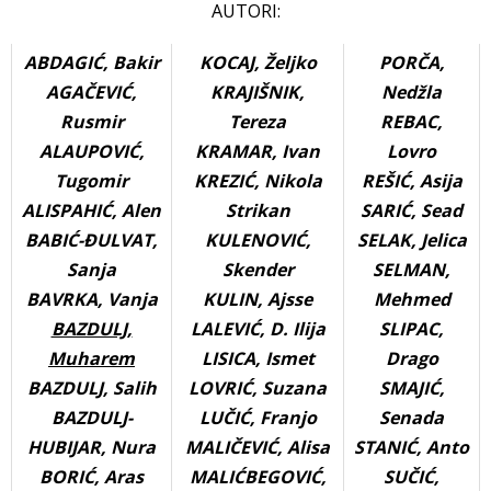
AUTORI:
ABDAGIĆ, Bakir
KOCAJ, Željko
PORČA,
AGAČEVIĆ,
KRAJIŠNIK,
Nedžla
Rusmir
Tereza
REBAC,
ALAUPOVIĆ,
KRAMAR, Ivan
Lovro
Tugomir
KREZIĆ, Nikola
REŠIĆ, Asija
ALISPAHIĆ, Alen
Strikan
SARIĆ, Sead
BABIĆ-ĐULVAT,
KULENOVIĆ,
SELAK, Jelica
Sanja
Skender
SELMAN,
BAVRKA, Vanja
KULIN, Ajsse
Mehmed
BAZDULJ,
LALEVIĆ, D. Ilija
SLIPAC,
Muharem
LISICA, Ismet
Drago
BAZDULJ, Salih
LOVRIĆ, Suzana
SMAJIĆ,
BAZDULJ-
LUČIĆ, Franjo
Senada
HUBIJAR, Nura
MALIČEVIĆ, Alisa
STANIĆ, Anto
BORIĆ, Aras
MALIĆBEGOVIĆ,
SUČIĆ,