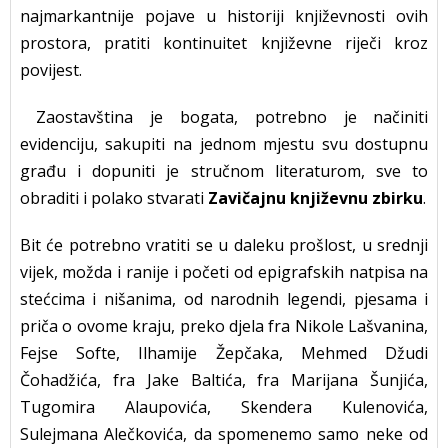
najmarkantnije pojave u historiji književnosti ovih
prostora, pratiti kontinuitet književne riječi kroz
povijest.
Zaostavština je bogata, potrebno je načiniti
evidenciju, sakupiti na jednom mjestu svu dostupnu
građu i dopuniti je stručnom literaturom, sve to
obraditi i polako stvarati
Zavičajnu književnu zbirku
.
Bit će potrebno vratiti se u daleku prošlost, u srednji
vijek, možda i ranije i početi od epigrafskih natpisa na
stećcima i nišanima, od narodnih legendi, pjesama i
priča o ovome kraju, preko djela fra Nikole Lašvanina,
Fejse Softe, Ilhamije Žepčaka, Mehmed Džudi
Čohadžića, fra Jake Baltića, fra Marijana Šunjića,
Tugomira Alaupovića, Skendera Kulenovića,
Sulejmana Alečkovića, da spomenemo samo neke od