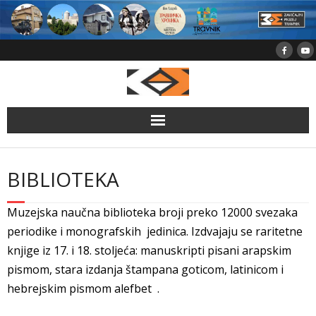
Skip
to
content
BIBLIOTEKA
Muzejska naučna biblioteka broji preko 12000 svezaka
periodike i monografskih jedinica. Izdvajaju se raritetne
knjige iz 17. i 18. stoljeća: manuskripti pisani arapskim
pismom, stara izdanja štampana goticom, latinicom i
hebrejskim pismom alefbet .