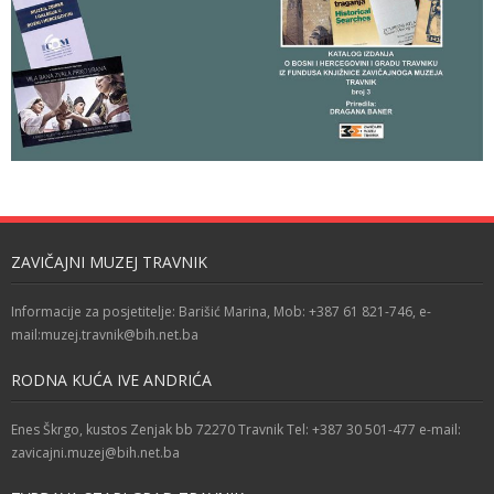
ZAVIČAJNI MUZEJ TRAVNIK
Informacije za posjetitelje: Barišić Marina, Mob: +387 61 821-746, e-
mail:muzej.travnik@bih.net.ba
RODNA KUĆA IVE ANDRIĆA
Enes Škrgo, kustos Zenjak bb 72270 Travnik Tel: +387 30 501-477 e-mail:
zavicajni.muzej@bih.net.ba