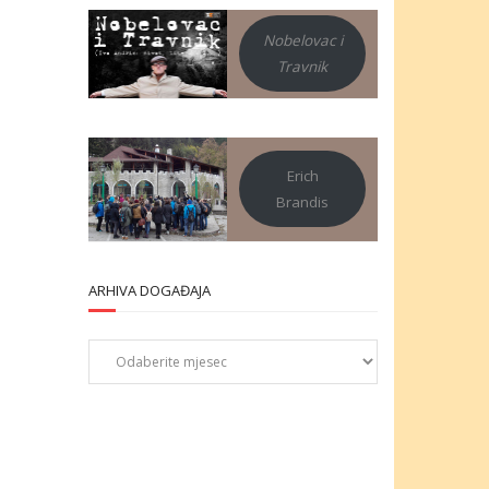
Nobelovac i
Travnik
Erich
Brandis
ARHIVA DOGAĐAJA
Arhiva
događaja