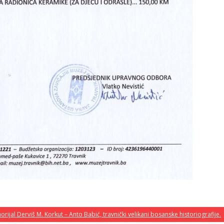
ijal Derviš M. Korkut – Anto Babić, travnički velikani bosanske historiografije.