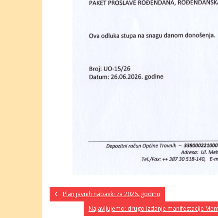
Plan javnih nabavki za 2026. godinu
Najavljujemo: drugo izdanje manifestacije Memor