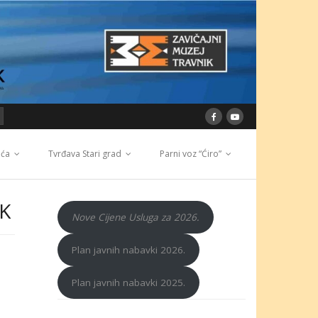
ića
Tvrđava Stari grad
Parni voz “Ćiro”
K
Nove Cijene Usluga za 2026.
Plan javnih nabavki 2026.
Plan javnih nabavki 2025.