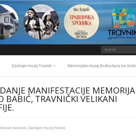
Zavičajni muzej Travnik
Memorijalni muzej Rodna kuća Ive Andr
ZDANJE MANIFESTACIJE MEMORIJA
 BABIĆ, TRAVNIČKI VELIKANI
JE.
Dženan Dautović
,
Zavičajni muzej Travnik