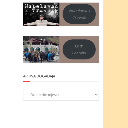
Nobelovac i
Travnik
Erich
Brandis
ARHIVA DOGAĐAJA
Arhiva
događaja