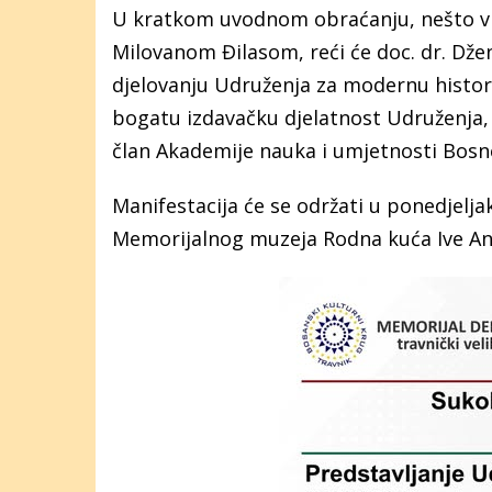
U kratkom uvodnom obraćanju, nešto viš
Milovanom Đilasom, reći će doc. dr. Džen
djelovanju Udruženja za modernu histori
bogatu izdavačku djelatnost Udruženja, 
član Akademije nauka i umjetnosti Bosne
Manifestacija će se održati u ponedjeljak
Memorijalnog muzeja Rodna kuća Ive And