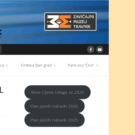
ića
Tvrđava Stari grad
Parni voz “Ćiro”
L
Nove Cijene Usluga za 2026.
Plan javnih nabavki 2026.
Plan javnih nabavki 2025.