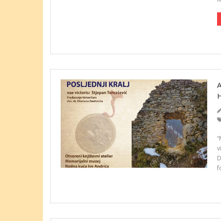
“
v
D
f