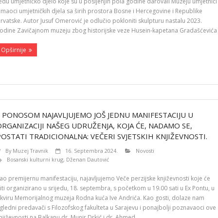
edu umjetničko djelo koje su u posljenjih pola godine darovali Muzeju umjetnici
 imaoci umjetničkih djela sa širih prostora Bosne i Hercegovine i Republike
rvatske. Autor Jusuf Omerović je odlučio pokloniti skulpturu nastalu 2023.
odine Zavičajnom muzeju zbog historijske veze Husein-kapetana Gradašćevića
Opširnije
S PONOSOM NAJAVLJUJEMO JOŠ JEDNU MANIFESTACIJU U
ORGANIZACIJI NAŠEG UDRUŽENJA, KOJA ĆE, NADAMO SE,
POSTATI TRADICIONALNA: VEČERI SVJETSKIH KNJIŽEVNOSTI.
By
Muzej Travnik
16. Septembra 2024.
Novosti
Bosanski kulturni krug
,
Dženan Dautović
ao premijernu manifestaciju, najavljujemo Veče perzijske književnosti koje će
iti organizirano u srijedu, 18. septembra, s početkom u 19.00 sati u Ex Pontu, u
kviru Memorijalnog muzeja Rodna kuća Ive Andrića. Kao gosti, dolaze nam
gledni predavači s Filozofskog fakulteta u Sarajevu i ponajbolji poznavaoci ove
njiževnosti na Balkanu dr. Munir Drkić i dr. Ahmed