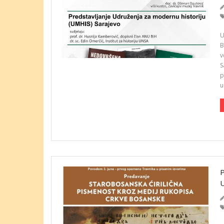
U
B
v
S
p
u