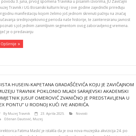
 povodu 3. juna, prvog spomena Travnika u pisanim izvorima, JU Zavičajni
uzej Travnik i UG Bosanski kulturni krug i ove godine zajednički priređuju
rigodnu manifestaciju kojom želimo još jednom skrenuti pažnju na značaj
zučavanja srednjovjekovnog perioda naše historije, te zainteresiranu javnost
poznati s još jednim zanimljivim segmentom ovog zaboravljenog vremena.
iječ je o predavanju
Opširnije
BISTA HUSEIN-KAPETANA GRADAŠĆEVIĆA KOJU JE ZAVIČAJNOM
MUZEJU TRAVNIK POKLONIO MLADI SARAJEVSKI AKADEMSKI
UMJETNIK JUSUF OMEROVIĆ ZVANIČNO JE PREDSTAVLJENA U
“EX PONTU” U RODNOJ KUĆI IVE ANDRIĆA.
By
Muzej Travnik
23. Aprila 2025.
Novosti
Dženan Dautović
,
Muzej
irektorica Fatima Maslić je istakla da je ova nova muzejska akvizicija 24. po