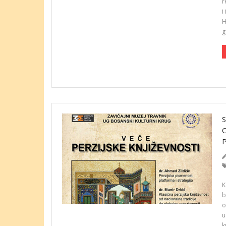
r
i
H
g
K
b
o
u
k