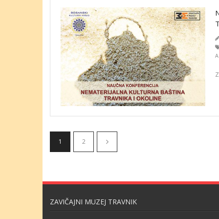
A
Z
1
2
ZAVIČAJNI MUZEJ TRAVNIK