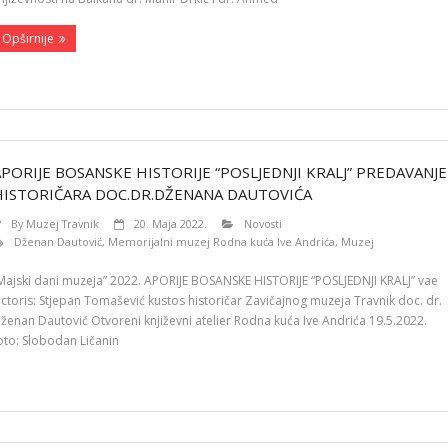
Opširnije
APORIJE BOSANSKE HISTORIJE “POSLJEDNJI KRALJ” PREDAVANJE
HISTORIČARA DOC.DR.DŽENANA DAUTOVIĆA
By
Muzej Travnik
20. Maja 2022.
Novosti
Dženan Dautović
,
Memorijalni muzej Rodna kuća Ive Andrića
,
Muzej
Majski dani muzeja” 2022. APORIJE BOSANSKE HISTORIJE “POSLJEDNJI KRALJ” vae
ictoris: Stjepan Tomašević kustos historičar Zavičajnog muzeja Travnik doc. dr.
ženan Dautović Otvoreni književni atelier Rodna kuća Ive Andrića 19.5.2022.
oto: Slobodan Ličanin