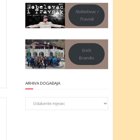
Nobelovac i
Travnik
Erich
Brandis
ARHIVA DOGAĐAJA
Arhiva
događaja