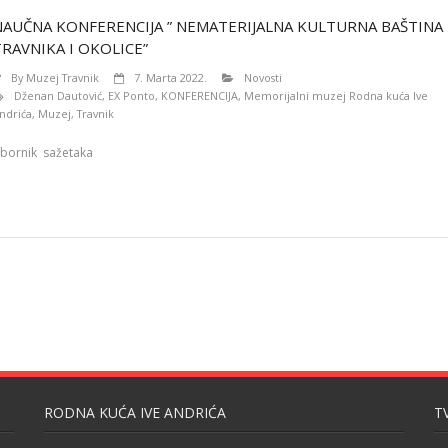
NAUČNA KONFERENCIJA ” NEMATERIJALNA KULTURNA BAŠTINA
TRAVNIKA I OKOLICE”
By
Muzej Travnik
7. Marta 2022.
Novosti
Dženan Dautović
,
EX Ponto
,
KONFERENCIJA
,
Memorijalni muzej Rodna kuća Ive
ndrića
,
Muzej
,
Travnik
bornik sažetaka
RODNA KUĆA IVE ANDRIĆA
T