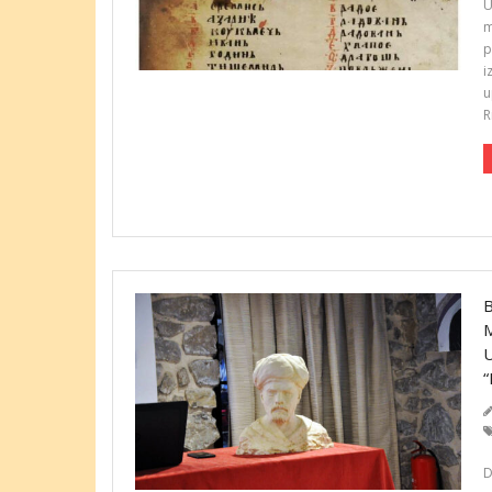
U
m
p
i
u
R
D