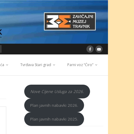
ića
Tvrđava Stari grad
Parni voz “Ćiro”
Nove Cijene Usluga za 2026.
Plan javnih nabavki 2026.
Plan javnih nabavki 2025.