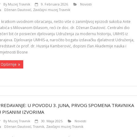
By
Muzej Travnik
9. Februara 2026.
Novosti
Dženan Dautović
,
Zavičajni muzej Travnik
 kratkom uvodnom obraćanju, nešto više o zanimljivoj epizodi sukoba Ante
abića s Milovanom Đilasom, reći će doc. dr. Dženan Dautović. Centralni dio
ečeri bit će posvećen djelovanju Udruženja za modernu historiju, UMHIS iz
arajeva. Djelovanje UMHIS-a, naročito bogatu izdavačku djelatnost Udruženja,
redstavit će prof. dr. Husnija Kamberović, dopisni član Akademije nauka i
mjetnosti Bosne
Opširnije
PREDAVANJE: U POVODU 3. JUNA, PRVOG SPOMENA TRAVNIKA
U PISANIM IZVORIMA
By
Muzej Travnik
30. Maja 2025.
Novosti
Dženan Dautović
,
Travnik
,
Zavičajni muzej Travnik