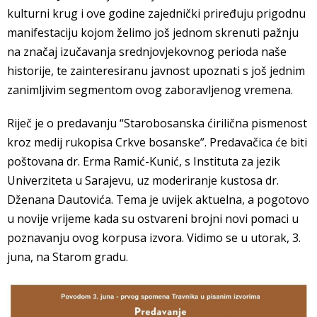
kulturni krug i ove godine zajednički priređuju prigodnu
manifestaciju kojom želimo još jednom skrenuti pažnju
na značaj izučavanja srednjovjekovnog perioda naše
historije, te zainteresiranu javnost upoznati s još jednim
zanimljivim segmentom ovog zaboravljenog vremena.
Riječ je o predavanju “Starobosanska ćirilična pismenost
kroz medij rukopisa Crkve bosanske”. Predavačica će biti
poštovana dr. Erma Ramić-Kunić, s Instituta za jezik
Univerziteta u Sarajevu, uz moderiranje kustosa dr.
Dženana Dautovića. Tema je uvijek aktuelna, a pogotovo
u novije vrijeme kada su ostvareni brojni novi pomaci u
poznavanju ovog korpusa izvora. Vidimo se u utorak, 3.
juna, na Starom gradu.