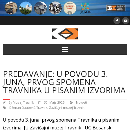
Skip
to
content
PREDAVANJE: U POVODU 3.
JUNA, PRVOG SPOMENA
TRAVNIKA U PISANIM IZVORIMA
By
Muzej Travnik
30. Maja 2025.
Novosti
Dženan Dautović
,
Travnik
,
Zavičajni muzej Travnik
U povodu 3. juna, prvog spomena Travnika u pisanim
izvorima, JU Zavičajni muzej Travnik i UG Bosanski