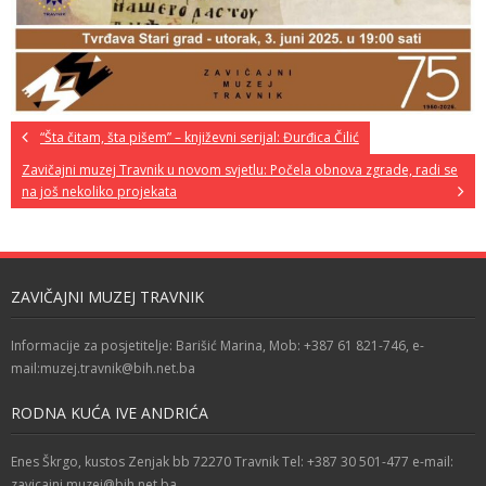
“Šta čitam, šta pišem” – književni serijal: Đurđica Čilić
Zavičajni muzej Travnik u novom svjetlu: Počela obnova zgrade, radi se
na još nekoliko projekata
ZAVIČAJNI MUZEJ TRAVNIK
Informacije za posjetitelje: Barišić Marina, Mob: +387 61 821-746, e-
mail:muzej.travnik@bih.net.ba
RODNA KUĆA IVE ANDRIĆA
Enes Škrgo, kustos Zenjak bb 72270 Travnik Tel: +387 30 501-477 e-mail:
zavicajni.muzej@bih.net.ba