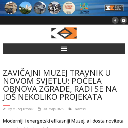
Skip
to
content
ZAVIČAJNI MUZEJ TRAVNIK U
NOVOM SVJETLU: POČELA
OBNOVA ZGRADE, RADI SE NA
JOŠ NEKOLIKO PROJEKATA
By
Muzej Travnik
30. Maja 2025.
Novosti
Moderniji i energetski efikasniji Muzej, a i dosta noviteta