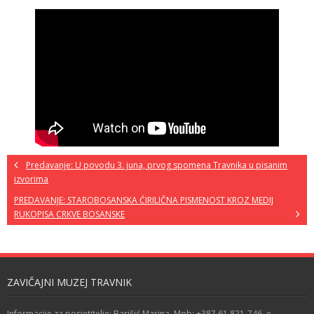
Predavanje: U povodu 3. juna, prvog spomena Travnika u pisanim
izvorima
PREDAVANJE: STAROBOSANSKA ĆIRILIČNA PISMENOST KROZ MEDIJ
RUKOPISA CRKVE BOSANSKE
ZAVIČAJNI MUZEJ TRAVNIK
Informacije za posjetitelje: Barišić Marina, Mob: +387 61 821-746, e-