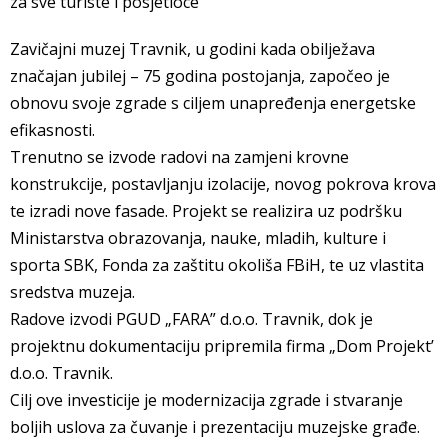
za sve turiste i posjetioce
Zavičajni muzej Travnik, u godini kada obilježava
značajan jubilej – 75 godina postojanja, započeo je
obnovu svoje zgrade s ciljem unapređenja energetske
efikasnosti.
Trenutno se izvode radovi na zamjeni krovne
konstrukcije, postavljanju izolacije, novog pokrova krova
te izradi nove fasade. Projekt se realizira uz podršku
Ministarstva obrazovanja, nauke, mladih, kulture i
sporta SBK, Fonda za zaštitu okoliša FBiH, te uz vlastita
sredstva muzeja.
Radove izvodi PGUD „FARA” d.o.o. Travnik, dok je
projektnu dokumentaciju pripremila firma „Dom Projekt’
d.o.o. Travnik.
Cilj ove investicije je modernizacija zgrade i stvaranje
boljih uslova za čuvanje i prezentaciju muzejske građe.