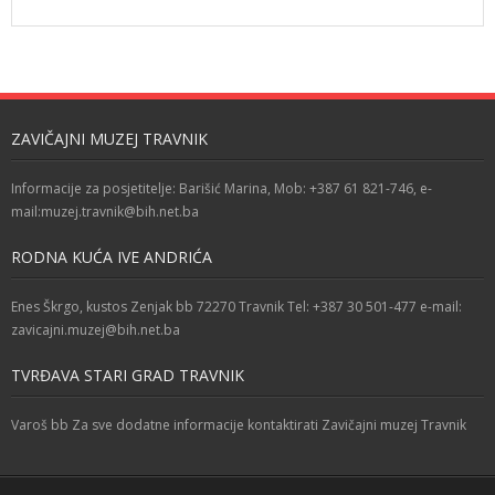
ZAVIČAJNI MUZEJ TRAVNIK
Informacije za posjetitelje: Barišić Marina, Mob: +387 61 821-746, e-
mail:muzej.travnik@bih.net.ba
RODNA KUĆA IVE ANDRIĆA
Enes Škrgo, kustos Zenjak bb 72270 Travnik Tel: +387 30 501-477 e-mail:
zavicajni.muzej@bih.net.ba
TVRĐAVA STARI GRAD TRAVNIK
Varoš bb Za sve dodatne informacije kontaktirati Zavičajni muzej Travnik