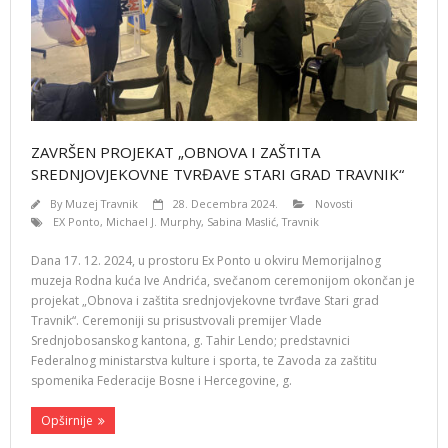
ZAVRŠEN PROJEKAT „OBNOVA I ZAŠTITA
SREDNJOVJEKOVNE TVRĐAVE STARI GRAD TRAVNIK“
By
Muzej Travnik
28. Decembra 2024.
Novosti
EX Ponto
,
Michael J. Murphy
,
Sabina Maslić
,
Travnik
Dana 17. 12. 2024, u prostoru Ex Ponto u okviru Memorijalnog
muzeja Rodna kuća Ive Andrića, svečanom ceremonijom okončan je
projekat „Obnova i zaštita srednjovjekovne tvrđave Stari grad
Travnik“. Ceremoniji su prisustvovali premijer Vlade
Srednjobosanskog kantona, g. Tahir Lendo; predstavnici
Federalnog ministarstva kulture i sporta, te Zavoda za zaštitu
spomenika Federacije Bosne i Hercegovine, g.
Opširnije