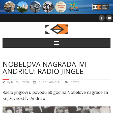
Skip
to
content
NOBELOVA NAGRADA IVI
ANDRIĆU: RADIO JINGLE
By
Muzej Travnik
7. Februara 2011.
Novosti
Radio jinglovi u povodu 50 godina Nobelove nagrade za
književnost Ivi Andriću