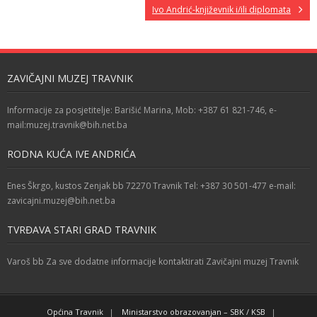
Ivo Andrić-književnik i/ili diplomata
ZAVIČAJNI MUZEJ TRAVNIK
Informacije za posjetitelje: Barišić Marina, Mob: +387 61 821-746, e-
mail:muzej.travnik@bih.net.ba
RODNA KUĆA IVE ANDRIĆA
Enes Škrgo, kustos Zenjak bb 72270 Travnik Tel: +387 30 501-477 e-mail:
zavicajni.muzej@bih.net.ba
TVRĐAVA STARI GRAD TRAVNIK
Varoš bb Za sve dodatne informacije kontaktirati Zavičajni muzej Travnik
Općina Travnik
Ministarstvo obrazovanjan – SBK / KSB