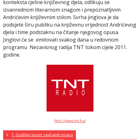
konteksta cjeline književnog djela, odlikuju se
izvanrednom literarnom snagom i prepoznatljivim
Andrićevim književnim stilom. Svrha jinglova je da
podsjete širu publiku na književnu vrijednost Andrićevog
djela i time podstaknu na čitanje njegovog opusa.
Jinglovi će se emitovati svakog dana u redovnom
programu Nezavisnog radija TNT tokom cijele 2011.
godine.
http://www.tnt.ba/
7. Godišnji susret zavičajnih pisaca