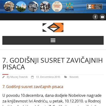
Skip
to
content
7. GODIŠNJI SUSRET ZAVIČAJNIH
PISACA
By
Muzej Travnik
13. Decembra 2010.
Novosti
7. Godišnji susret zavičajnih pisaca
U povodu 10.decembra, dana dodjele Nobelove nagrade
za književnost Ivi Andriću, u petak, 10.12.2010. u Rodnoj