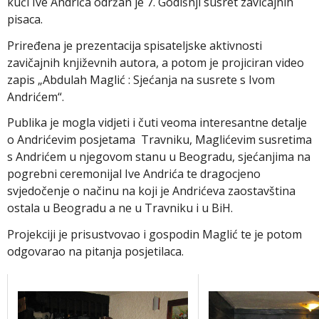
kući Ive Andrića održan je 7. Godišnji susret zavičajnih
pisaca.
Priređena je prezentacija spisateljske aktivnosti
zavičajnih književnih autora, a potom je projiciran video
zapis „Abdulah Maglić : Sjećanja na susrete s Ivom
Andrićem“.
Publika je mogla vidjeti i čuti veoma interesantne detalje
o Andrićevim posjetama Travniku, Maglićevim susretima
s Andrićem u njegovom stanu u Beogradu, sjećanjima na
pogrebni ceremonijal Ive Andrića te dragocjeno
svjedočenje o načinu na koji je Andrićeva zaostavština
ostala u Beogradu a ne u Travniku i u BiH.
Projekciji je prisustvovao i gospodin Maglić te je potom
odgovarao na pitanja posjetilaca.