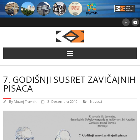
Skip
to
content
7. GODIŠNJI SUSRET ZAVIČAJNIH
PISACA
By
Muzej Travnik
8. Decembra 2010.
Novosti