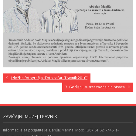
Izložba fotografija “Foto safari Travnik 2010”
7. Godišnji susret zavičajnih pisaca
ZAVIČAJNI MUZEJ TRAVNIK
Informacije za posjetitelje: Barišić Marina, Mob: +387 61 821-746, e-