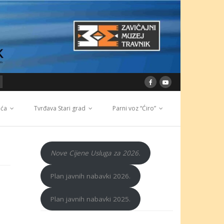
ića
Tvrđava Stari grad
Parni voz “Ćiro”
Nove Cijene Usluga za 2026.
Plan javnih nabavki 2026.
Plan javnih nabavki 2025.