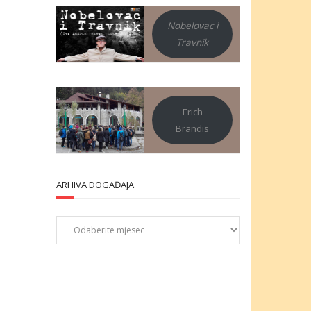
Nobelovac i
Travnik
Erich
Brandis
ARHIVA DOGAĐAJA
Arhiva
događaja