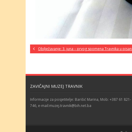
Obilježavanje: 3. juna – prvog spomena Travnika u pisan
ZAVIČAJNI MUZEJ TRAVNIK
Informacije za posjetitelje: Barišić Marina, Mob: +387 61 821-
746, e-mail:muzej.travnik@bih.net.ba