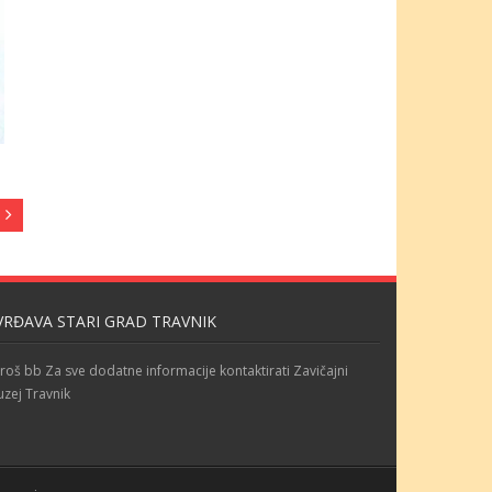
VRĐAVA STARI GRAD TRAVNIK
roš bb Za sve dodatne informacije kontaktirati Zavičajni
zej Travnik