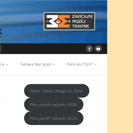
ića
Tvrđava Stari grad
Parni voz “Ćiro”
Nove Cijene Usluga za 2026.
Plan javnih nabavki 2026.
Plan javnih nabavki 2025.