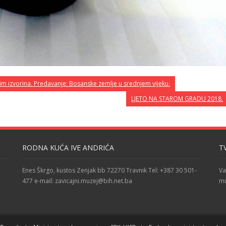
im izvorina. Predavanje: Bosanske zemlje u srednjem vijeku.
LJETO NA STAROM GRADU 2018.
RODNA KUĆA IVE ANDRIĆA
T
Enes Škrgo, kustos Zenjak bb 72270 Travnik Tel: +387 30 501-
Va
477 e-mail: zavicajni.muzej@bih.net.ba
mu