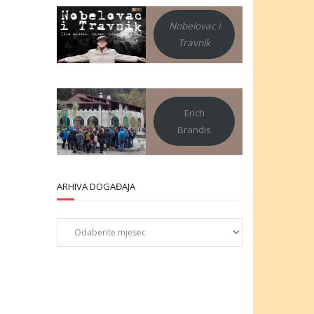
Nobelovac i
Travnik
Erich
Brandis
ARHIVA DOGAĐAJA
Arhiva
događaja