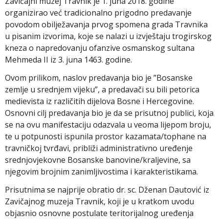
Zavičajni muzej Travnik je 1. juna 2018. godine
organizirao već tradicionalno prigodno predavanje
povodom obilježavanja prvog spomena grada Travnika
u pisanim izvorima, koje se nalazi u izvještaju trogirskog
kneza o napredovanju ofanzive osmanskog sultana
Mehmeda II iz 3. juna 1463. godine.
Ovom prilikom, naslov predavanja bio je ”Bosanske
zemlje u srednjem vijeku”, a predavači su bili petorica
medievista iz različitih dijelova Bosne i Hercegovine.
Osnovni cilj predavanja bio je da se prisutnoj publici, koja
se na ovu manifestaciju odazvala u veoma lijepom broju,
te u potpunosti ispunila prostor kazamata/tophane na
travničkoj tvrđavi, približi administrativno uređenje
srednjovjekovne Bosanske banovine/kraljevine, sa
njegovim brojnim zanimljivostima i karakteristikama.
Prisutnima se najprije obratio dr. sc. Dženan Dautović iz
Zavičajnog muzeja Travnik, koji je u kratkom uvodu
objasnio osnovne postulate teritorijalnog uređenja