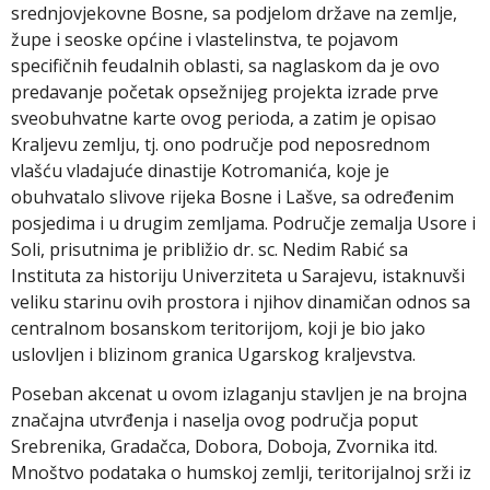
srednjovjekovne Bosne, sa podjelom države na zemlje,
župe i seoske općine i vlastelinstva, te pojavom
specifičnih feudalnih oblasti, sa naglaskom da je ovo
predavanje početak opsežnijeg projekta izrade prve
sveobuhvatne karte ovog perioda, a zatim je opisao
Kraljevu zemlju, tj. ono područje pod neposrednom
vlašću vladajuće dinastije Kotromanića, koje je
obuhvatalo slivove rijeka Bosne i Lašve, sa određenim
posjedima i u drugim zemljama. Područje zemalja Usore i
Soli, prisutnima je približio dr. sc. Nedim Rabić sa
Instituta za historiju Univerziteta u Sarajevu, istaknuvši
veliku starinu ovih prostora i njihov dinamičan odnos sa
centralnom bosanskom teritorijom, koji je bio jako
uslovljen i blizinom granica Ugarskog kraljevstva.
Poseban akcenat u ovom izlaganju stavljen je na brojna
značajna utvrđenja i naselja ovog područja poput
Srebrenika, Gradačca, Dobora, Doboja, Zvornika itd.
Mnoštvo podataka o humskoj zemlji, teritorijalnoj srži iz