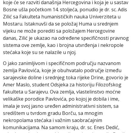
koje će se razviti današnja Hercegovina i koja je u sastav
Bosne ušla početkom 14. stoljeća, ponudio je dr. sc. Adis
Zilić sa Fakulteta humanističkih nauka Univerziteta u
Mostaru. Istaknuvši da se položaj Huma u srednjem
vijeku ne može porediti sa položajem Hercegovine
danas, Zilić je ukazao na određene specifičnosti pravnog
sistema ove zemlje, kao i brojna utvrđenja i nekropole
stećaka koje su se nalazile u njoj.
O jako zanimljivom i specifičnom području nazvanom
zemlja Pavlovića, koje je obuhvatalo područje između
sarajevske doline i srednjeg toka rijeke Drine, govorio je
Amer Maslo, student Odsjeka za historiju Filozofskog
fakulteta u Sarajevu. Ova zemlja, vlastelinstvo moćne
velikaške porodice Pavlovića, po kojoj je dobila i ime,
imala je svoj jasno uređen administrativni sistem, sa
središtem u tvrdom gradu Borču, sa mnogim
nekropolama stećaka i važnim saobraćajnim
komunikacijama. Na samom kraju, dr. sc. Enes Dedić,