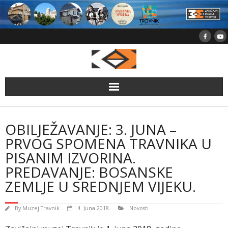
Skip
to
content
OBILJEŽAVANJE: 3. JUNA –
PRVOG SPOMENA TRAVNIKA U
PISANIM IZVORINA.
PREDAVANJE: BOSANSKE
ZEMLJE U SREDNJEM VIJEKU.
By
Muzej Travnik
4. Juna 2018.
Novosti