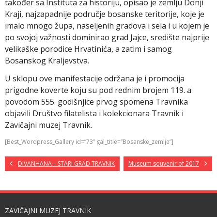
također sa Instituta za historiju, opisao je zemlju Donji
Kraji, najzapadnije područje bosanske teritorije, koje je
imalo mnogo župa, naseljenih gradova i sela i u kojem je
po svojoj važnosti dominirao grad Jajce, središte najprije
velikaške porodice Hrvatinića, a zatim i samog
Bosanskog Kraljevstva.
U sklopu ove manifestacije održana je i promocija
prigodne koverte koju su pod rednim brojem 119. a
povodom 555. godišnjice prvog spomena Travnika
objavili Društvo filatelista i kolekcionara Travnik i
Zavičajni muzej Travnik.
[Best_Wordpress_Gallery id=”73” gal_title=”Bosanske_zemlje”]
DIVANHANA – STARI GRAD TRAVNIK
Museum souvenir of 2017
ZAVIČAJNI MUZEJ TRAVNIK