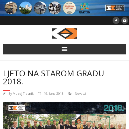
Skip
to
content
LJETO NA STAROM GRADU
2018.
By
Muzej Travnik
19. Juna 2018.
Novosti