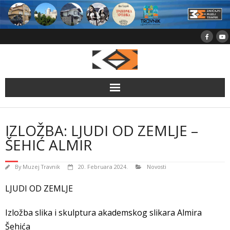
Skip
to
content
IZLOŽBA: LJUDI OD ZEMLJE –
ŠEHIĆ ALMIR
By
Muzej Travnik
20. Februara 2024.
Novosti
LJUDI OD ZEMLJE
Izložba slika i skulptura akademskog slikara Almira
Šehića