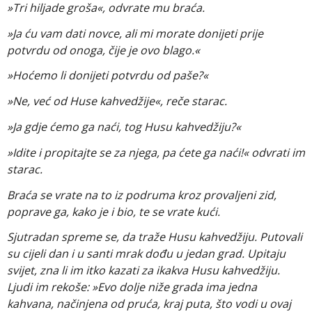
»Tri hiljade groša«, odvrate mu braća.
»Ja ću vam dati novce, ali mi morate donijeti prije
potvrdu od onoga, čije je ovo blago.«
»Hoćemo li donijeti potvrdu od paše?«
»Ne, već od Huse kahvedžije«, reče starac.
»Ja gdje ćemo ga naći, tog Husu kahvedžiju?«
»Idite i propitajte se za njega, pa ćete ga naći!« odvrati im
starac.
Braća se vrate na to iz podruma kroz provaljeni zid,
poprave ga, kako je i bio, te se vrate kući.
Sjutradan spreme se, da traže Husu kahvedžiju. Putovali
su cijeli dan i u santi mrak dođu u jedan grad. Upitaju
svijet, zna li im itko kazati za ikakva Husu kahvedžiju.
Ljudi im rekoše: »Evo dolje niže grada ima jedna
kahvana, načinjena od pruća, kraj puta, što vodi u ovaj