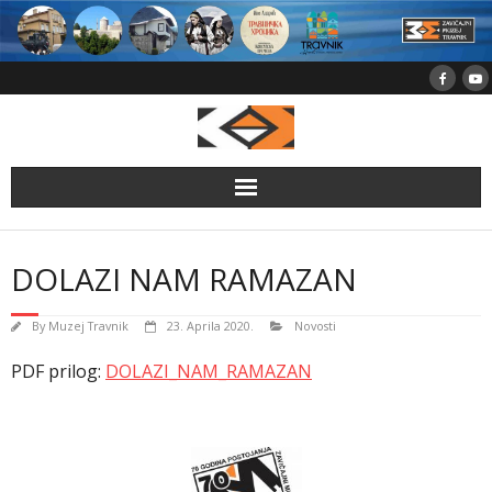
Skip
to
content
DOLAZI NAM RAMAZAN
By
Muzej Travnik
23. Aprila 2020.
Novosti
PDF prilog:
DOLAZI_NAM_RAMAZAN