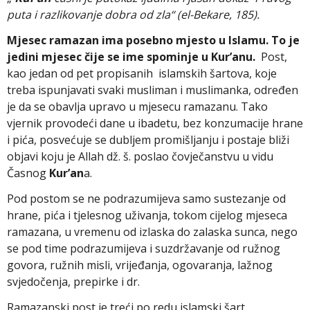
puta i razlikovanje dobra od zla“ (el-Bekare, 185).
Mjesec ramazan ima posebno mjesto u Islamu. To je
jedini mjesec čije se ime spominje u Kur’anu
.
Post,
kao jedan od pet propisanih islamskih šartova, koje
treba ispunjavati svaki musliman i muslimanka, određen
je da se obavlja upravo u mjesecu ramazanu. Tako
vjernik provodeći dane u ibadetu, bez konzumacije hrane
i pića, posvećuje se dubljem promišljanju i postaje bliži
objavi koju je Allah dž. š. poslao čovječanstvu u vidu
Časnog
Kur’an
a.
Pod postom se ne podrazumijeva samo sustezanje od
hrane, pića i tjelesnog uživanja, tokom cijelog mjeseca
ramazana, u vremenu od izlaska do zalaska sunca, nego
se pod time podrazumijeva i suzdržavanje od ružnog
govora, ružnih misli, vrijeđanja, ogovaranja, lažnog
svjedočenja, prepirke i dr.
Ramazanski post je treći po redu islamski šart,