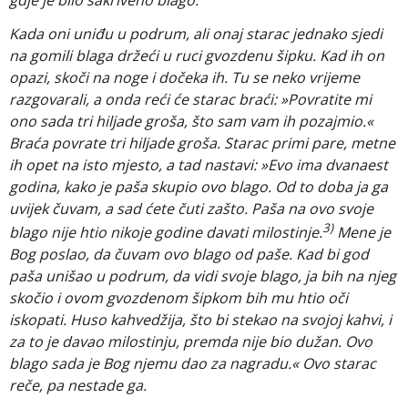
gdje je bilo sakriveno blago.
Kada oni uniđu u podrum, ali onaj starac jednako sjedi
na gomili blaga držeći u ruci gvozdenu šipku. Kad ih on
opazi, skoči na noge i dočeka ih. Tu se neko vrijeme
razgovarali, a onda reći će starac braći: »Povratite mi
ono sada tri hiljade groša, što sam vam ih pozajmio.«
Braća povrate tri hiljade groša. Starac primi pare, metne
ih opet na isto mjesto, a tad nastavi: »Evo ima dvanaest
godina, kako je paša skupio ovo blago. Od to doba ja ga
uvijek čuvam, a sad ćete čuti zašto. Paša na ovo svoje
3)
blago nije htio nikoje godine davati milostinje.
Mene je
Bog poslao, da čuvam ovo blago od paše. Kad bi god
paša unišao u podrum, da vidi svoje blago, ja bih na njeg
skočio i ovom gvozdenom šipkom bih mu htio oči
iskopati. Huso kahvedžija, što bi stekao na svojoj kahvi, i
za to je davao milostinju, premda nije bio dužan. Ovo
blago sada je Bog njemu dao za nagradu.« Ovo starac
reče, pa nestade ga.