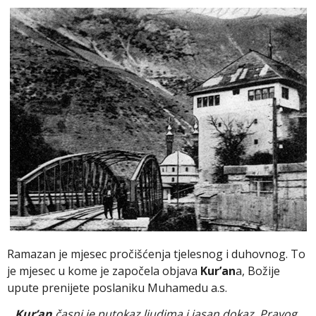
Ramazan je mjesec pročišćenja tjelesnog i duhovnog. To
je mjesec u kome je započela objava
Kur’an
a, Božije
upute prenijete poslaniku Muhamedu a.s.
„
Kur’an
časni je putokaz ljudima i jasan dokaz Pravog