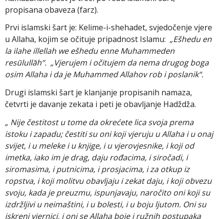
propisana obaveza (farz).
Prvi islamski šart je: Kelime-i-shehadet, svjedočenje vjere
u Allaha, kojim se očituje pripadnost Islamu:
„Ešhedu en
la ilahe illellah we ešhedu enne Muhammeden
resūlullāh“. „Vjerujem i očitujem da nema drugog boga
osim Allaha i da je Muhammed Allahov rob i poslanik“.
Drugi islamski šart je klanjanje propisanih namaza,
četvrti je davanje zekata i peti je obavljanje Hadždža.
„ Nije čestitost u tome da okrećete lica svoja prema
istoku i zapadu; čestiti su oni koji vjeruju u Allaha i u onaj
svijet, i u meleke i u knjige, i u vjerovjesnike, i koji od
imetka, iako im je drag, daju rođacima, i siročadi, i
siromasima, i putnicima, i prosjacima, i za otkup iz
ropstva, i koji molitvu obavljaju i zekat daju, i koji obvezu
svoju, kada je preuzmu, ispunjavaju, naročito oni koji su
izdržljivi u neimaštini, i u bolesti, i u boju ljutom. Oni su
iskreni vjernici, i oni se Allaha boje i ružnih postupaka