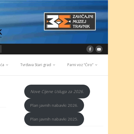
ića
Tvrđava Stari grad
Parni voz “Ćiro”
Nove Cijene Usluga za 2026.
Plan javnih nabavki 2026.
Plan javnih nabavki 2025.