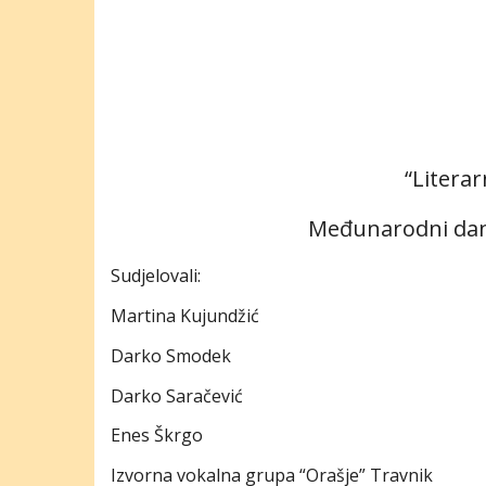
“Literar
Međunarodni dan 
Sudjelovali:
Martina Kujundžić
Darko Smodek
Darko Saračević
Enes Škrgo
Izvorna vokalna grupa “Orašje” Travnik