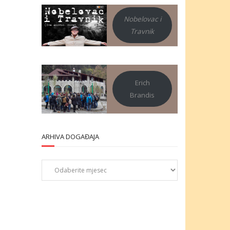
Nobelovac i
Travnik
Erich
Brandis
ARHIVA DOGAĐAJA
Arhiva
događaja