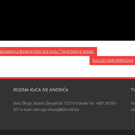
spisateljica Božena Volić čita priču “Tajna Starog grada”
DOLAZI NAM RAMAZAN
RODNA KUĆA IVE ANDRIĆA
T
Enes Škrgo, kustos Zenjak bb 72270 Travnik Tel: +387 30 501-
Va
477 e-mail: zavicajni.muzej@bih.net.ba
mu