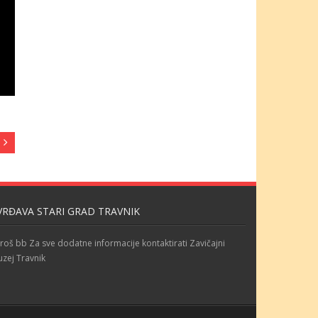
VRĐAVA STARI GRAD TRAVNIK
roš bb Za sve dodatne informacije kontaktirati Zavičajni
zej Travnik