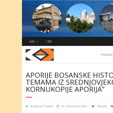
Skip
to
content
Info
/ EN
Početna
APORIJE BOSANSKE HISTO
TEMAMA IZ SREDNJOVJEK
KORNUKOPIJE APORIJA”
By
Muzej Travnik
22. Decembra 2021.
Novosti