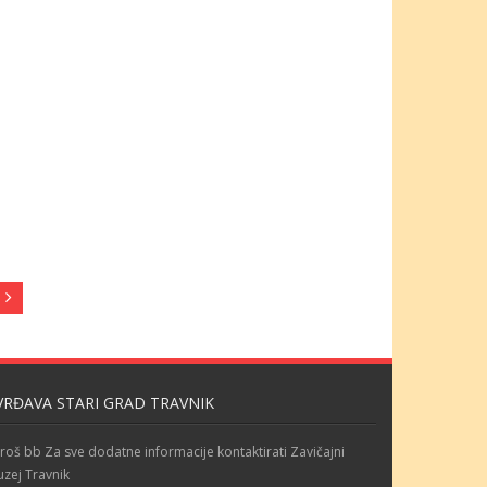
VRĐAVA STARI GRAD TRAVNIK
roš bb Za sve dodatne informacije kontaktirati Zavičajni
zej Travnik