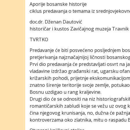
Aporije bosanske historije
ciklus predavanja o temama iz srednjovjekov
doc.dr. Dženan Dautović
historičar i kustos Zavičajnog muzeja Travnik
TVRTKO
Predavanje će biti posvećeno posljednjem bo
pretjerivanja najznačajnijoj ličnosti bosanskog
Prvi dio predavanja će predstavljati osvrt na j
vladavine izdržao građanski rat, ugarsku ofa
križarskih pohodi, prijetnje ekskomunikacijom
znatno širenje teritorije svoje zemlje, potuka
Bosnu uzdigao u rang kraljevine.
Drugi dio će se odnositi na niz historiografskih
romantičarskih zabludi koje se vežu uz ovog kr
čina njegovog krunisanja, no, dužna će pažnja 
kontroverzama oko zlatnika, mitu o raspadu B