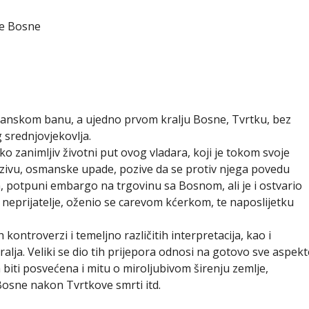
ne Bosne
sanskom banu, a ujedno prvom kralju Bosne, Tvrtku, bez
 srednjovjekovlja.
ako zanimljiv životni put ovog vladara, koji je tokom svoje
nzivu, osmanske upade, pozive da se protiv njega povedu
, potpuni embargo na trgovinu sa Bosnom, ali je i ostvario
o neprijatelje, oženio se carevom kćerkom, te naposlijetku
 kontroverzi i temeljno različitih interpretacija, kao i
alja. Veliki se dio tih prijepora odnosi na gotovo sve aspekt
biti posvećena i mitu o miroljubivom širenju zemlje,
osne nakon Tvrtkove smrti itd.