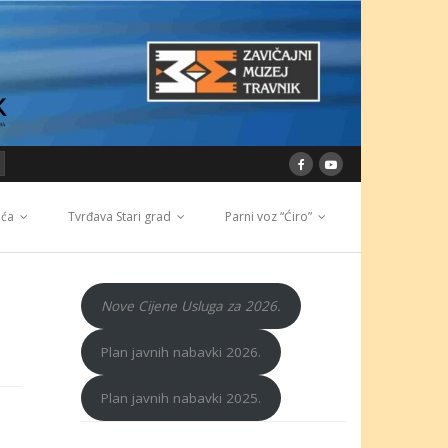
ića
Tvrđava Stari grad
Parni voz “Ćiro”
Nove Cijene Usluga za 2026.
Plan javnih nabavki 2026.
Plan javnih nabavki 2025.