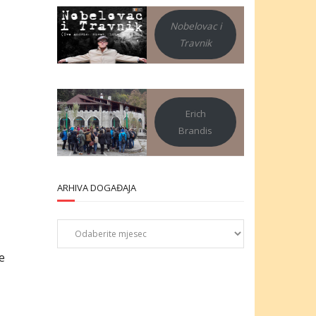
Nobelovac i
Travnik
Erich
Brandis
ARHIVA DOGAĐAJA
Arhiva
događaja
e