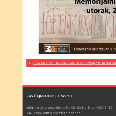
STAZAMA ERICHA VON BRANDISA – Pokrajinski muzej Ma
ZAVIČAJNI MUZEJ TRAVNIK
Informacije za posjetitelje: Barišić Marina, Mob: +387 61 821-
746, e-mail:muzej.travnik@bih.net.ba