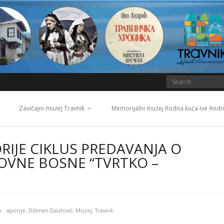
Zavičajni muzej Travnik
Memorijalni muzej Rodna kuća Ive Andr
RIJE CIKLUS PREDAVANJA O
OVNE BOSNE “TVRTKO –
aporije
,
Dženan Dautović
,
Muzej
,
Travnik