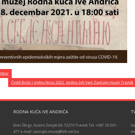
ribor
Čestit Božić i sretnu Novu 2022. godinu želi Vam Zavičajni muzej Travnik
RODNA KUĆA IVE ANDRIĆA
T
Enes Škrgo, kustos Zenjak bb 72270 Travnik Tel: +387 30 501-
Va
477 e-mail: zavicajni.muzej@bih.net.ba
mu