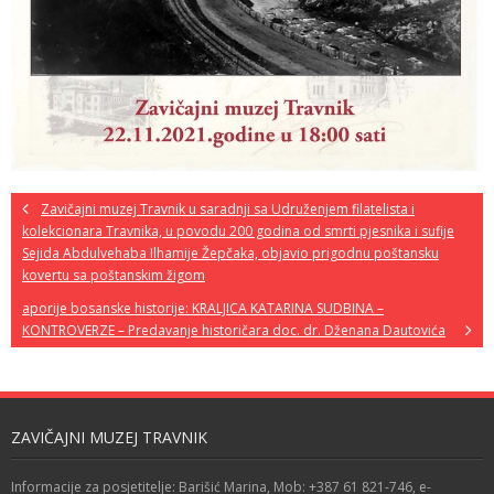
Zavičajni muzej Travnik u saradnji sa Udruženjem filatelista i
kolekcionara Travnika, u povodu 200 godina od smrti pjesnika i sufije
Sejida Abdulvehaba Ilhamije Žepčaka, objavio prigodnu poštansku
kovertu sa poštanskim žigom
aporije bosanske historije: KRALJICA KATARINA SUDBINA –
KONTROVERZE – Predavanje historičara doc. dr. Dženana Dautovića
ZAVIČAJNI MUZEJ TRAVNIK
Informacije za posjetitelje: Barišić Marina, Mob: +387 61 821-746, e-