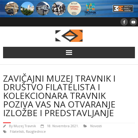
Skip
to
content
ZAVIČAJNI MUZEJ TRAVNIK I
DRUŠTVO FILATELISTA I
KOLEKCIONARA TRAVNIK
POZIVA VAS NA OTVARANJE
IZLOŽBE I PREDSTAVLJANJE
By
Muzej Travnik
18. Novembra 2021.
Novosti
Filatelisti
,
Razglednice