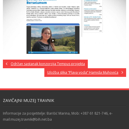
Održan sastanak konzorcija Tempus projekta
Izložba slika “Plava voda” Hamida Muhovića
ZAVIČAJNI MUZEJ TRAVNIK
Informacije za posjetitelje: Barišić Marina, Mob: +387 61 821-746, e-
mail:muzej.travnik@bih.net.ba