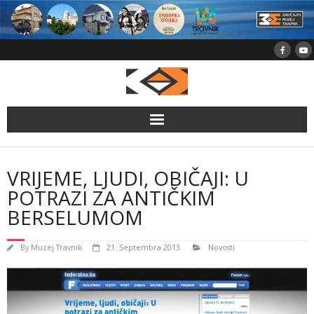
Skip
to
content
VRIJEME, LJUDI, OBIČAJI: U
POTRAZI ZA ANTIČKIM
BERSELUMOM
By
Muzej Travnik
21. Septembra 2013.
Novosti