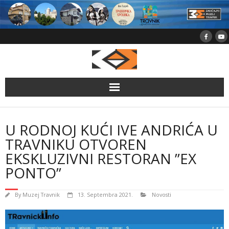
Skip
to
content
U RODNOJ KUĆI IVE ANDRIĆA U
TRAVNIKU OTVOREN
EKSKLUZIVNI RESTORAN ”EX
PONTO”
By
Muzej Travnik
13. Septembra 2021.
Novosti