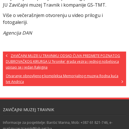
JU Zavičajni muzej Travnik i kompanije GS-TMT.
Više o večerašnjem otvorenju u video prilogu i
fotogaleriji.
Agencija DAN
ZAVIČAJNI MUZEJ U TRAVNIKU ODSAD ČUVA PREDMETE POZNATOG
DUBROVAČKOG KIRURGA U ‘hronike‘ grada vezira i jednog nobelovca
upisao se i jedan Rakigjija
Otvaranje obnovljenog kompleksa Memorijalnog muzeja Rodna kuća
Ive Andrića
ZAVIČAJNI MUZEJ TRAVNIK
Informacije za posjetitelje: Barišić Marina, Mob: +387 61 821-746, e-
mail:muzej.travnik@bih.net.ba