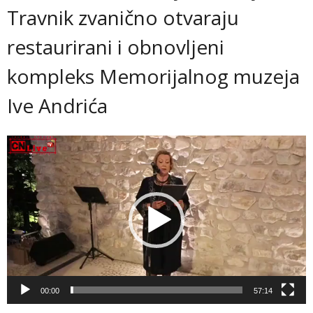
Travnik zvanično otvaraju
restaurirani i obnovljeni
kompleks Memorijalnog muzeja
Ive Andrića
Video
Player
00:00
57:14