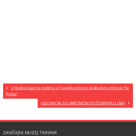
U Rodnoj kući Ive Andrića u Travniku otvoren ekskluzivni restoran ”Ex
Ponto”
ASOCIJACIJA ZA UMJETNIČKU FOTOGRAFIJU U BiH
ZAVIČAJNI MUZEJ TRAVNIK