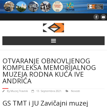
Skip
to
content
OTVARANJE OBNOVLJENOG
KOMPLEKSA MEMORIJALNOG
MUZEJA RODNA KUĆA IVE
ANDRIĆA
By
Muzej Travnik
13. Septembra 2021.
Novosti
GS TMT i JU Zavičajni muzej