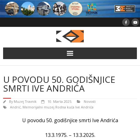
Skip
to
content
U POVODU 50. GODIŠNJICE
SMRTI IVE ANDRIĆA
By
Muzej Travnik
10. Marta 2025.
Novosti
Andrić
,
Memorijalni muzej Rodna kuća Ive Andrića
U povodu 50. godišnjice smrti Ive Andrića
13.3.1975. – 13.3.2025.