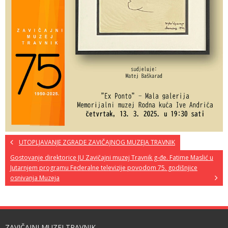
UTOPLJAVANJE ZGRADE ZAVIČAJNOG MUZEJA TRAVNIK
Gostovanje direktorice JU Zavičajni muzej Travnik g-đe. Fatime Maslić u
Jutarnjem programu Federalne televizije povodom 75. godišnjice
osnivanja Muzeja
ZAVIČAJNI MUZEJ TRAVNIK