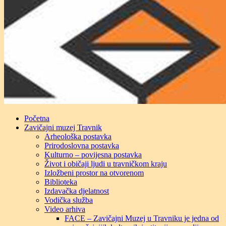
Početna
Zavičajni muzej Travnik
Arheološka postavka
Prirodoslovna postavka
Kulturno – povijesna postavka
Život i običaji ljudi u travničkom kraju
Izložbeni prostor na otvorenom
Biblioteka
Izdavačka djelatnost
Vodička služba
Video arhiva
FACE – Zavičajni Muzej u Travniku je jedna od