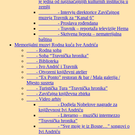
je jedna od najznačajnijih kulturnih institucija u
zemlji
- Intervju direktorice Zavičajnog
muzeja Travnik za “Kanal 6”
- Proslava rođendana
- Travnik – reportaža televizije Hema
- Skrivena ljepota – nematerijalna
baština
Memorijalni muzej Rodna kuća Ive Andrića
- Rodna soba
- Soba “Travnička hronika”
- Biblioteka
- Ivo Andrić i Travnik
- Otvoreni književni atelier
- “Ex Ponto” restoran & bar / Mala galerija /
Mjesto susreta
- Turistička Tura “Travnička hronika”
- Zavičajna književna zbirka
- Video arhiv
- Dodjela Nobelove nagrade za
književnost Ivi Andriću
- Literarno – muzički intermezzo
“Travnička hronika”
- “Sve moje je iz Bosne…” songovi o
Ivi Andriću