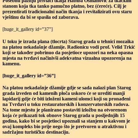
Posebnu pažnju privlači tkalja Habiba Osmanović za tkačkim
stanom koja tka tanko pamučno platno, bez (ćereće). Cilj je
prezentirati tradicionalni način tkanja i revitalizirati ovu staru
vještinu da bi se spasila od zaborava.
[huge_it_gallery id=”37”]
U toku je izrada plana (tlocrta) Starog grada u tehnici mozaika
na platou nekadašnje džamije. Radionicu vodi prof. Velid Trkić
koji se također pobrinuo da posjetioce upozori na neka opasna
mjesta na tvrđavi načinivši adekvatna vizualna upozorenja na
kamenu.
[huge_it_gallery id=”36”]
Na platou nekadašnje džamije gdje se sada nalazi plan Starog
grada izveden od kamenih ploča uskoro će se urediti manji
lapidarij gdje će biti izloženi kameni ulomci koji su pronađeni
na Tvrđavi u toku restauratorskih i konzervatorskih radova.
Na tome mjestu je planirano postaviti izložbu na otvorenom
koja će prikazati tok obnove Starog grada u posljednjih 15
godina, kako bi se posjetioci upoznali sa stanjem u kakvom je
ovaj kompleks bio prije nego što je pretvoren u atraktivnu i
sadržajnu turističku destinaciju.