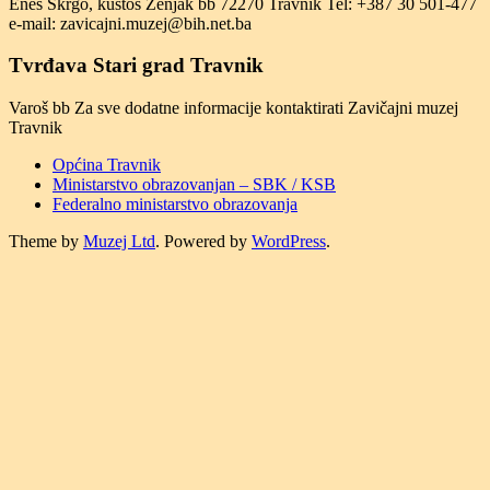
Enes Škrgo, kustos Zenjak bb 72270 Travnik Tel: +387 30 501-477
e-mail: zavicajni.muzej@bih.net.ba
Tvrđava Stari grad Travnik
Varoš bb Za sve dodatne informacije kontaktirati Zavičajni muzej
Travnik
Općina Travnik
Ministarstvo obrazovanjan – SBK / KSB
Federalno ministarstvo obrazovanja
Theme by
Muzej Ltd
. Powered by
WordPress
.