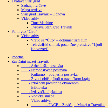
Tvrđava Stari grad
Sadržaji tvrđave
Mapa tvrđave
Stari grad Travnik – Obnova
Video arhiv
Time Machine
Tvrđava Stari grad Travnik
Parni voz “Ćiro”
Video arhiv
Vratio se “Ćiro” – dokumentarni film
Televizijski snimak pozorišne predstave “Ljudi
k'o vozovi”
Početna
Zavičajni muzej Travnik
- Arheološka postavka
- Prirodoslovna postavka
- Kulturno – povijesna postavka
- Život i običaji ljudi u travničkom kraju
- Izložbeni prostor na otvorenom
- Biblioteka
- Izdavačka djelatnost
- Vodička služba
- Video arhiva
- FACE – Zavičajni Muzej u Travniku