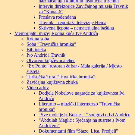
najznačajnijih kulturnih institucija u zemlji
Intervju direktorice Zavičajnog muzeja Travnik
za “Kanal 6”
Proslava rođendana
Travnik – reportaža televizije Hema
Skrivena ljepota – nematerijalna baština
Memorijalni muzej Rodna kuća Ive Andrića
Rodna soba
Soba “Travnička hronika”
Biblioteka
Ivo Andrić i Travnik
Otvoreni književni atelier
“Ex Ponto” restoran & bar / Mala galerija / Mjesto
susreta
Turistička Tura “Travnička hronika”
Zavičajna književna zbirka
Video arhiv
Dodjela Nobelove nagrade za književnost Ivi
Andriću
Literarno – muzički intermezzo “Travnička
hronika”
“Sve moje je iz Bosne…” songovi o Ivi Andriću
“Abdulah Maglić : Sjećanja na susrete s Ivom
Andrićem”
Dokumentarni film “Staze, Lica, Predjeli”