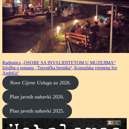
Radionica „OSOBE SA INVALIDITETOM U MUZEJIMA“
Izložba o romanu „Travnička hronika“„Konsulska vremena Ive
Andrića“
Nove Cijene Usluga za 2026.
Plan javnih nabavki 2026.
Plan javnih nabavki 2025.