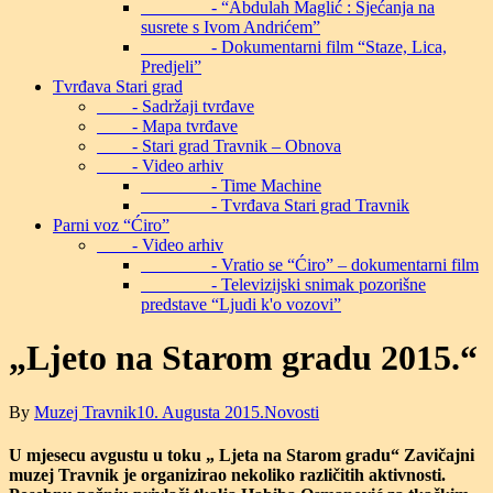
- “Abdulah Maglić : Sjećanja na
susrete s Ivom Andrićem”
- Dokumentarni film “Staze, Lica,
Predjeli”
Tvrđava Stari grad
- Sadržaji tvrđave
- Mapa tvrđave
- Stari grad Travnik – Obnova
- Video arhiv
- Time Machine
- Tvrđava Stari grad Travnik
Parni voz “Ćiro”
- Video arhiv
- Vratio se “Ćiro” – dokumentarni film
- Televizijski snimak pozorišne
predstave “Ljudi k'o vozovi”
„Ljeto na Starom gradu 2015.“
By
Muzej Travnik
10. Augusta 2015.
Novosti
U mjesecu avgustu u toku „ Ljeta na Starom gradu“ Zavičajni
muzej Travnik je organizirao nekoliko različitih aktivnosti.