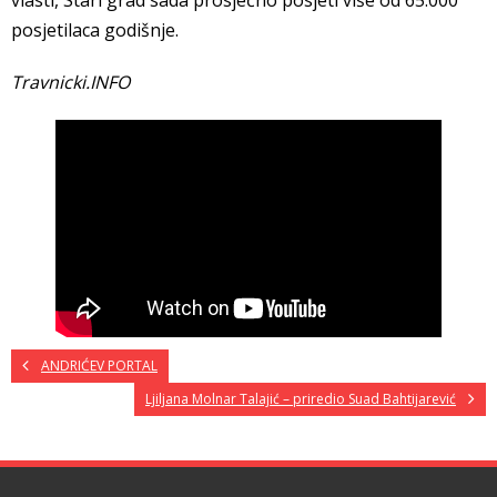
posjetilaca godišnje.
Travnicki.INFO
ANDRIĆEV PORTAL
Ljiljana Molnar Talajić – priredio Suad Bahtijarević