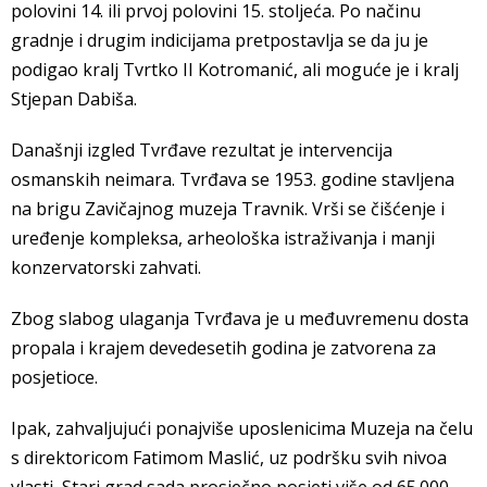
polovini 14. ili prvoj polovini 15. stoljeća. Po načinu
gradnje i drugim indicijama pretpostavlja se da ju je
podigao kralj Tvrtko II Kotromanić, ali moguće je i kralj
Stjepan Dabiša.
Današnji izgled Tvrđave rezultat je intervencija
osmanskih neimara. Tvrđava se 1953. godine stavljena
na brigu Zavičajnog muzeja Travnik. Vrši se čišćenje i
uređenje kompleksa, arheološka istraživanja i manji
konzervatorski zahvati.
Zbog slabog ulaganja Tvrđava je u međuvremenu dosta
propala i krajem devedesetih godina je zatvorena za
posjetioce.
Ipak, zahvaljujući ponajviše uposlenicima Muzeja na čelu
s direktoricom Fatimom Maslić, uz podršku svih nivoa
vlasti, Stari grad sada prosječno posjeti više od 65.000