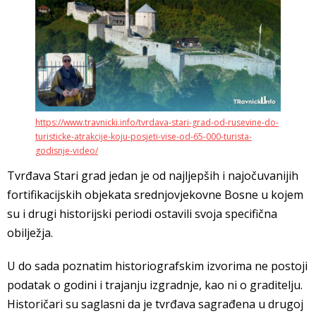
https://www.travnicki.info/tvrdava-stari-grad-od-rusevine-do-
turisticke-atrakcije-koju-posjeti-vise-od-65-000-turista-
godisnje-video/
Tvrđava Stari grad jedan je od najljepših i najočuvanijih
fortifikacijskih objekata srednjovjekovne Bosne u kojem
su i drugi historijski periodi ostavili svoja specifična
obilježja.
U do sada poznatim historiografskim izvorima ne postoji
podatak o godini i trajanju izgradnje, kao ni o graditelju.
Historičari su saglasni da je tvrđava sagrađena u drugoj