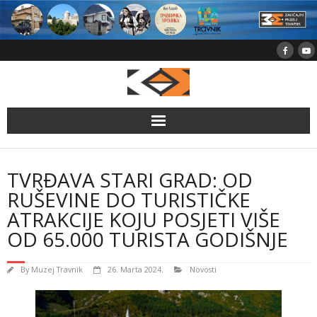
Skip
to
content
TVRĐAVA STARI GRAD: OD
RUŠEVINE DO TURISTIČKE
ATRAKCIJE KOJU POSJETI VIŠE
OD 65.000 TURISTA GODIŠNJE
By
Muzej Travnik
26. Marta 2024.
Novosti