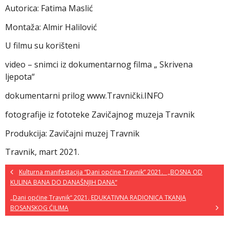
Autorica: Fatima Maslić
Montaža: Almir Halilović
U filmu su korišteni
video – snimci iz dokumentarnog filma „ Skrivena
ljepota“
dokumentarni prilog www.Travnički.INFO
fotografije iz fototeke Zavičajnog muzeja Travnik
Produkcija: Zavičajni muzej Travnik
Travnik, mart 2021.
Kulturna manifestacija “Dani općine Travnik” 2021. „BOSNA OD
KULINA BANA DO DANAŠNJIH DANA“
„Dani općine Travnik“ 2021. EDUKATIVNA RADIONICA TKANJA
BOSANSKOG ĆILIMA