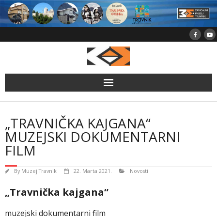
Skip
to
content
„TRAVNIČKA KAJGANA“
MUZEJSKI DOKUMENTARNI
FILM
By
Muzej Travnik
22. Marta 2021.
Novosti
„Travnička kajgana“
muzejski dokumentarni film