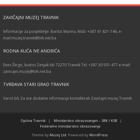
ZAVIČAJNI MUZEJ TRAVNIK
Informacije za posjetitelje: Barišić Marina, Mob: +387 61 821-746, e-
mail:muzej.travnik@bih.net.ba
RODNA KUĆA IVE ANDRIĆA
Enes Škrgo, kustos Zenjak bb 72270 Travnik Tel: +387 30 501-477 e-mail:
zavicajni.muzej@bih.net.ba
TVRĐAVA STARI GRAD TRAVNIK
Varoš bb Za sve dodatne informacije kontaktirati Zavičajni muzej Travnik
Općina Travnik
Ministarstvo obrazovanjan – SBK / KSB
Federalno ministarstvo obrazovanja
Theme by
Muzej Ltd
. Powered by
WordPress
.