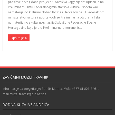
proslave prvog dana proljeća “Travnička kajganijada” upisan je na
Preliminarnu listu Federalnog ministarstva kulture i sporta kao
nematerijalno kulturno dobro Bosne i Hercegovine. U Federalnom
ministarstvu kulture i sporta vodi se Preliminarna otvorena lista
nematerijalnog kulturnog naslijeđa/baštine Federacije Bosne i
Hercegovine koja je dio Preliminarne otvorene liste
Opširnije
ZAVIČAJNI MUZEJ TRAVNIK
Informacije za posjetitelje: Barišić Marina, Mob: +387 61 821-746, e-
mail:muzej.travnik@bih.net.ba
RODNA KUĆA IVE ANDRIĆA