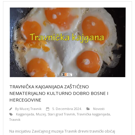
TRAVNIČKA KAJGANIJADA ZAŠTIĆENO
NEMATERIJALNO KULTURNO DOBRO BOSNE I
HERCEGOVINE
By
Muzej Travnik
5. Decembra 2024.
Novosti
Kajganijada
,
Muzej
,
Stari grad Travnik
,
Travnička kajganijada
,
Travnik
Na inicijativu Zavičajnog muzeja Travnik drevni travnički običaj