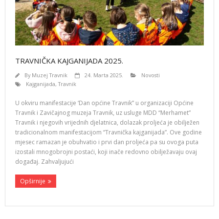
TRAVNIČKA KAJGANIJADA 2025.
By
Muzej Travnik
24. Marta 2025.
Novosti
Kajganijada
,
Travnik
U okviru manifestacije ‘Dan općine Travnik” u organizaciji Općine
Travnik i Zavičajnog muzeja Travnik, uz usluge MDD “Merhamet”
Travnik i njegovih vrijednih djelatnica, dolazak proljeća je obilježen
tradicionalnom manifestacijom “Travnička kajganijada”. Ove godine
mjesec ramazan je obuhvatio i prvi dan proljeća pa su ovoga puta
izostali mnogobrojni postaći, koji inače redovno obilježavaju ovaj
događaj. Zahvaljujući
Opširnije