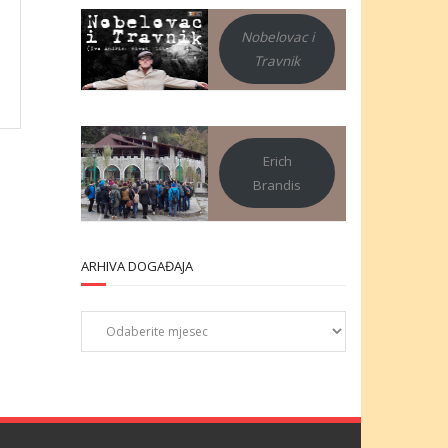
Nobelovac i
Travnik
Erich
Brandis
ARHIVA DOGAĐAJA
Arhiva
događaja