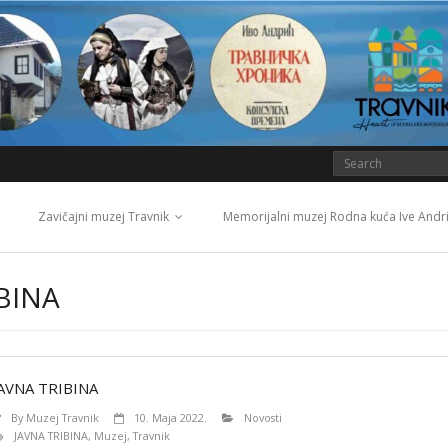
Zavičajni muzej Travnik
Memorijalni muzej Rodna kuća Ive Andr
BINA
JAVNA TRIBINA
By
Muzej Travnik
10. Maja 2022.
Novosti
JAVNA TRIBINA
,
Muzej
,
Travnik