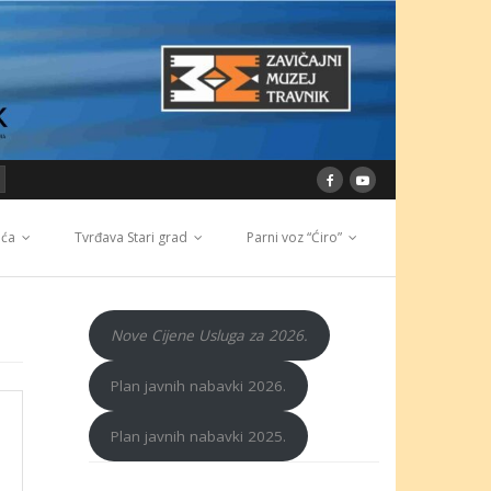
ića
Tvrđava Stari grad
Parni voz “Ćiro”
Nove Cijene Usluga za 2026.
Plan javnih nabavki 2026.
Plan javnih nabavki 2025.