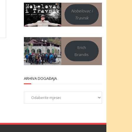
Nobelovac i
Travnik
Erich
Brandis
ARHIVA DOGAĐAJA
Arhiva
događaja