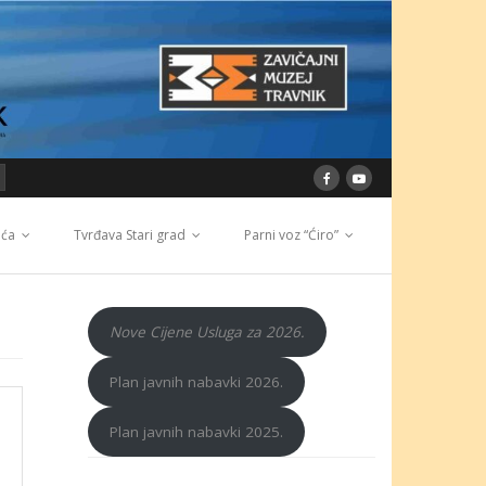
ića
Tvrđava Stari grad
Parni voz “Ćiro”
Nove Cijene Usluga za 2026.
Plan javnih nabavki 2026.
Plan javnih nabavki 2025.