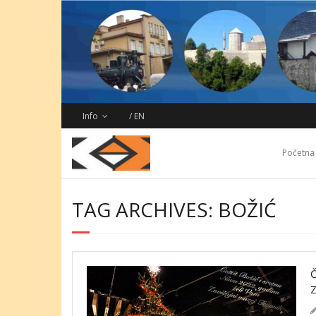
Skip
to
content
Info
/ EN
Početna
TAG ARCHIVES: BOŽIĆ