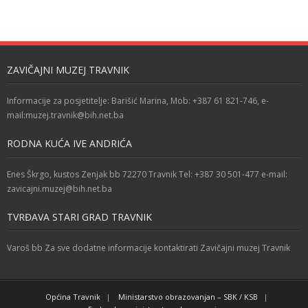
ZAVIČAJNI MUZEJ TRAVNIK
Informacije za posjetitelje: Barišić Marina, Mob: +387 61 821-746, e-
mail:muzej.travnik@bih.net.ba
RODNA KUĆA IVE ANDRIĆA
Enes Škrgo, kustos Zenjak bb 72270 Travnik Tel: +387 30 501-477 e-mail:
zavicajni.muzej@bih.net.ba
TVRĐAVA STARI GRAD TRAVNIK
Varoš bb Za sve dodatne informacije kontaktirati Zavičajni muzej Travnik
Općina Travnik
Ministarstvo obrazovanjan – SBK / KSB