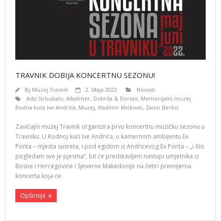
TRAVNIK DOBIJA KONCERTNU SEZONU!
By
Muzej Travnik
2. Maja 2022.
Novosti
Adis Sirbubalo
,
Alkatmer
,
Dobrila & Dorian
,
Memorijalni muzej
Rodna kuća Ive Andrića
,
Muzej
,
Vladimir Mićković
,
Zanin Berbić
Zavičajni muzej Travnik organizira prvu koncertnu muzičku sezonu u
Travniku. U Rodnoj kući Ive Andrića, u kamernom ambijentu Ex
Ponta – mjesta susreta, i pod egidom iz Andrićevog Ex Ponta – „i što
pogledam sve je pjesma“, bit će predstavljeni nastupi umjetnika iz
Bosne i Hercegovine i Sjeverne Makedonije na četiri premijerna
koncerta koja će
Opširnije