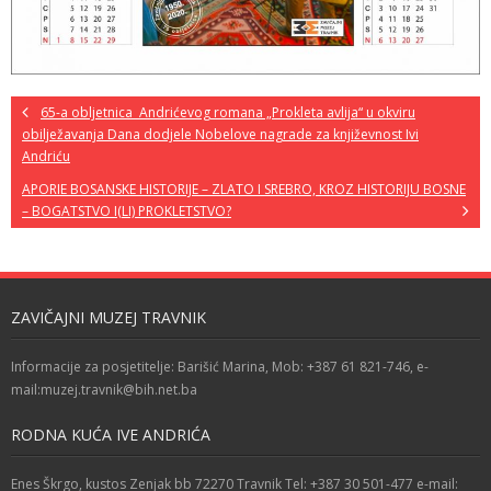
65-a obljetnica Andrićevog romana „Prokleta avlija“ u okviru
obilježavanja Dana dodjele Nobelove nagrade za književnost Ivi
Andriću
APORIE BOSANSKE HISTORIJE – ZLATO I SREBRO, KROZ HISTORIJU BOSNE
– BOGATSTVO I(LI) PROKLETSTVO?
ZAVIČAJNI MUZEJ TRAVNIK
Informacije za posjetitelje: Barišić Marina, Mob: +387 61 821-746, e-
mail:muzej.travnik@bih.net.ba
RODNA KUĆA IVE ANDRIĆA
Enes Škrgo, kustos Zenjak bb 72270 Travnik Tel: +387 30 501-477 e-mail: