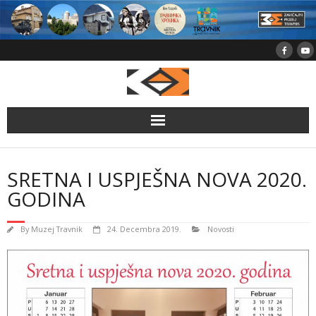
Skip
to
content
SRETNA I USPJEŠNA NOVA 2020.
GODINA
By
Muzej Travnik
24. Decembra 2019.
Novosti