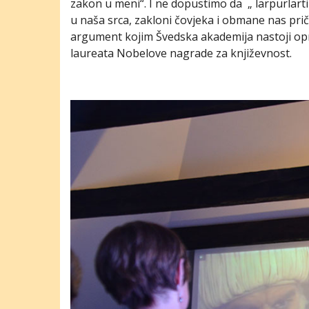
zakon u meni“. I ne dopustimo da „ larpurlart
u naša srca, zakloni čovjeka i obmane nas prič
argument kojim Švedska akademija nastoji op
laureata Nobelove nagrade za književnost.
F