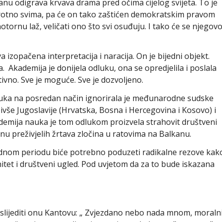
anu odigrava krvava drama pred očima cijelog svijeta. To je
uprotno svima, pa će on tako zaštićen demokratskim pravom
otornu laž, veličati ono što svi osuđuju. I tako će se njegov
izopačena interpretacija i naracija. On je bijedni objekt.
 Akademija je donijela odluku, ona se opredjelila i poslala
ativno. Sve je moguće. Sve je dozvoljeno.
uka na posredan način ignorirala je međunarodne sudske
vše Jugoslavije (Hrvatska, Bosna i Hercegovina i Kosovo) i
demija nauka je tom odlukom proizvela strahovit društveni
nu preživjelih žrtava zločina u ratovima na Balkanu.
rednom periodu biće potrebno poduzeti radikalne rezove kak
itet i društveni ugled. Pod uvjetom da za to bude iskazana
slijediti onu Kantovu: „ Zvjezdano nebo nada mnom, moraln