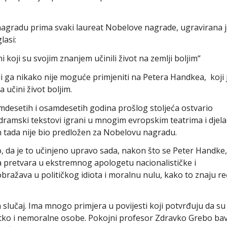
nagradu prima svaki laureat Nobelove nagrade, ugravirana 
lasi:
i koji su svojim znanjem učinili život na zemlji boljim“
ali ga nikako nije moguće primjeniti na Petera Handkea, koji 
učini život boljim.
mdesetih i osamdesetih godina prošlog stoljeća ostvario
 dramski tekstovi igrani u mnogim evropskim teatrima i djela
on tada nije bio predložen za Nobelovu nagradu.
no, da je to učinjeno upravo sada, nakon što se Peter Handke,
na pretvara u ekstremnog apologetu nacionalističke i
ražava u političkog idiota i moralnu nulu, kako to znaju re
 slučaj. Ima mnogo primjera u povijesti koji potvrđuju da su
ijetko i nemoralne osobe. Pokojni profesor Zdravko Grebo ba