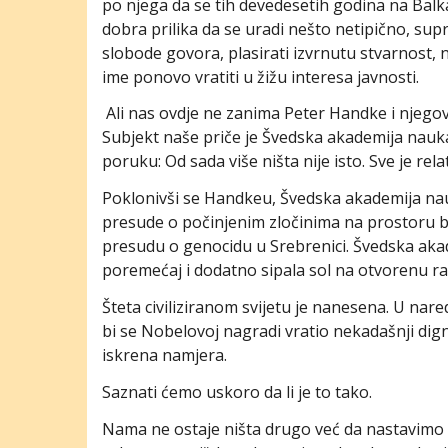
po njega da se tih devedesetih godina na Balk
dobra prilika da se uradi nešto netipično, s
slobode govora, plasirati izvrnutu stvarnost, n
ime ponovo vratiti u žižu interesa javnosti.
Ali nas ovdje ne zanima Peter Handke i njegova 
Subjekt naše priče je Švedska akademija nauka.
poruku: Od sada više ništa nije isto. Sve je rel
Poklonivši se Handkeu, Švedska akademija na
presude o počinjenim zločinima na prostoru bi
presudu o genocidu u Srebrenici. Švedska aka
poremećaj i dodatno sipala sol na otvorenu ra
Šteta civiliziranom svijetu je nanesena. U na
bi se Nobelovoj nagradi vratio nekadašnji dign
iskrena namjera.
Saznati ćemo uskoro da li je to tako.
Nama ne ostaje ništa drugo već da nastavimo 