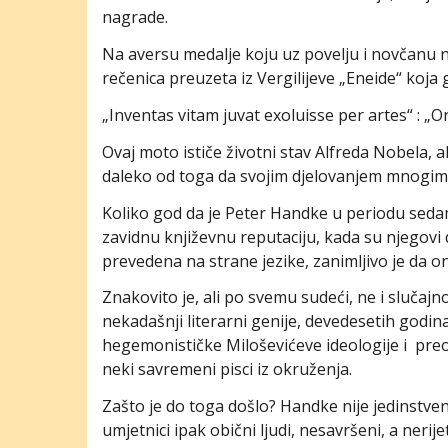
nagrade.
Na aversu medalje koju uz povelju i novčanu 
rečenica preuzeta iz Vergilijeve „Eneide“ koja g
„Inventas vitam juvat exoluisse per artes“ : „On
Ovaj moto ističe životni stav Alfreda Nobela, 
daleko od toga da svojim djelovanjem mnogima 
Koliko god da je Peter Handke u periodu seda
zavidnu književnu reputaciju, kada su njegovi
prevedena na strane jezike, zanimljivo je da 
Znakovito je, ali po svemu sudeći, ne i slučaj
nekadašnji literarni genije, devedesetih godi
hegemonističke Miloševićeve ideologije i preob
neki savremeni pisci iz okruženja.
Zašto je do toga došlo? Handke nije jedinstven
umjetnici ipak obični ljudi, nesavršeni, a ner