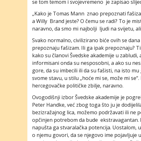
se tom temom i svojevremeno je zapisao slije
„Kako je Tomas Mann znao prepoznati fašizam,
a Willy Brand jeste? O čemu se radi? To je mis
naravno, da smo mi najbolji ljudi na svijetu, ali
Svako normalno, civilizirano biće ovih se dan
prepoznaju fašizam. Ili ga ipak prepoznaju? Tim 
kako su članovi Švedske akademije u zabludi, 
informisani onda su nesposobni, a ako su nesp
gore, da su imbecili ili da su fašisti, na isto m
svome stavu, u stilu „hoće mi se, može mi se“
hercegovačke političke zbilje, naravno.
Ovogodišnji izbor Švedske akademije je pogreša
Peter Handke, već zbog toga što ju je dodijel
bezizražajnog lica, možemo podržavati ili ne po
opčinjen potrebom da bude ekstravagantan. Pr
napušta ga stvaralačka potencija. Uostalom, u
o njemu govori, da se njegovo ime pojavljuje u