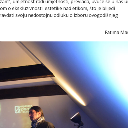
izam“, umjetnost radi umjetnosti, prevlada, uvuče se u naš u
om o ekskluzivnosti estetike nad etikom, što je blijedi
ravdati svoju nedostojnu odluku o izboru ovogodišnjeg
atima Masli