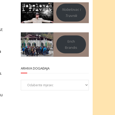
Nobelovac i
Travnik
st
Erich
Brandis
a
ARHIVA DOGAĐAJA
.
Arhiva
događaja
du