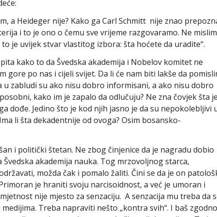
deće:
 a Heideger nije? Kako ga Carl Schmitt nije znao prepozna
terija i to je ono o čemu sve vrijeme razgovaramo. Ne mislim
 to je uvijek stvar vlastitog izbora: šta hoćete da uradite“.
a pita kako to da Švedska akademija i Nobelov komitet ne
gore po nas i cijeli svijet. Da li će nam biti lakše da pomisl
a u zabludi su ako nisu dobro informisani, a ako nisu dobro
osobni, kako im je zapalo da odlučuju? Ne zna čovjek šta j
u ga dođe. Jedino što je kod njih jasno je da su nepokolebljivi 
. Ima li šta dekadentnije od ovoga? Osim bosansko-
n i politički štetan. Ne zbog činjenice da je nagradu dobio
ila Švedska akademija nauka. Tog mrzovoljnog starca,
državati, možda čak i pomalo žaliti. Čini se da je on patološ
imoran je hraniti svoju narcisoidnost, a već je umoran i
mjetnost nije mjesto za senzaciju. A senzacija mu treba da 
 medijima. Treba napraviti nešto „kontra svih“. I baš zgodn