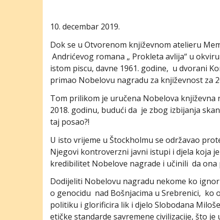
10. decembar 2019.
Dok se u Otvorenom književnom atelieru Memo
Andrićevog romana „ Prokleta avlija“ u okvir
istom piscu, davne 1961. godine, u dvorani Ko
primao Nobelovu nagradu za književnost za 2
Tom prilikom je uručena Nobelova književna na
2018. godinu, budući da je zbog izbijanja ska
taj posao?!
U isto vrijeme u Štockholmu se održavao prot
Njegovi kontroverzni javni istupi i djela koja j
kredibilitet Nobelove nagrade i učinili da ona
Dodijeliti Nobelovu nagradu nekome ko ignor
o genocidu nad Bošnjacima u Srebrenici, ko 
politiku i glorificira lik i djelo Slobodana Miloš
etičke standarde savremene civilizacije, što 