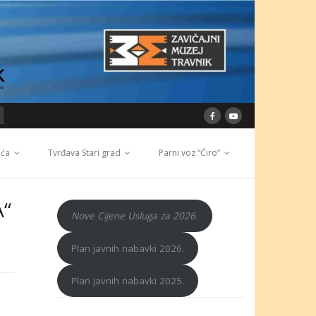
ića
Tvrđava Stari grad
Parni voz “Ćiro”
A“
Nove Cijene Usluga za 2026.
Plan javnih nabavki 2026.
Plan javnih nabavki 2025.