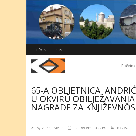
Skip
to
content
Info
/ EN
Početna
65-A OBLJETNICA ANDRI
U OKVIRU OBILJEŽAVANJ
NAGRADE ZA KNJIŽEVNOST
By
Muzej Travnik
12. Decembra 2019.
Novosti