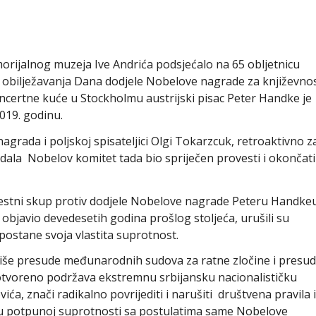
rijalnog muzeja Ive Andrića podsjećalo na 65 obljetnicu
u obilježavanja Dana dodjele Nobelove nagrade za književno
ncertne kuće u Stockholmu austrijski pisac Peter Handke je
019. godinu.
grada i poljskoj spisateljici Olgi Tokarzcuk, retroaktivno z
ndala Nobelov komitet tada bio spriječen provesti i okončati
estni skup protiv dodjele Nobelove nagrade Peteru Handkeu
e objavio devedesetih godina prošlog stoljeća, urušili su
 postane svoja vlastita suprotnost.
iše presude međunarodnih sudova za ratne zločine i presu
otvoreno podržava ekstremnu srbijansku nacionalističku
evića, znači radikalno povrijediti i narušiti društvena pravila i
je u potpunoj suprotnosti sa postulatima same Nobelove