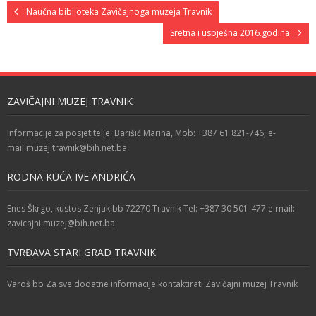
Naučna biblioteka Zavičajnoga muzeja Travnik
Sretna i uspješna 2016.godina
ZAVIČAJNI MUZEJ TRAVNIK
Informacije za posjetitelje: Barišić Marina, Mob: +387 61 821-746, e-
mail:muzej.travnik@bih.net.ba
RODNA KUĆA IVE ANDRIĆA
Enes Škrgo, kustos Zenjak bb 72270 Travnik Tel: +387 30 501-477 e-mail:
zavicajni.muzej@bih.net.ba
TVRĐAVA STARI GRAD TRAVNIK
Varoš bb Za sve dodatne informacije kontaktirati Zavičajni muzej Travnik