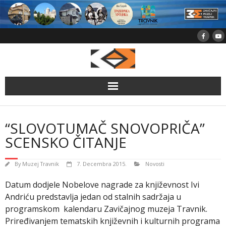
Skip
to
content
“SLOVOTUMAČ SNOVOPRIČA”
SCENSKO ČITANJE
By
Muzej Travnik
7. Decembra 2015.
Novosti
Datum dodjele Nobelove nagrade za književnost Ivi
Andriću predstavlja jedan od stalnih sadržaja u
programskom kalendaru Zavičajnog muzeja Travnik.
Priređivanjem tematskih književnih i kulturnih programa