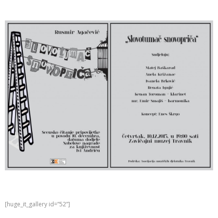
[huge_it_gallery id=”52”]