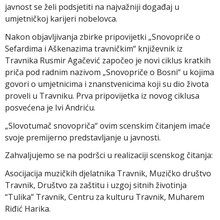
javnost se želi podsjetiti na najvažniji događaj u
umjetničkoj karijeri nobelovca.
Nakon objavljivanja zbirke pripovijetki „Snovopriče o
Sefardima i Aškenazima travničkim“ književnik iz
Travnika Rusmir Agačević započeo je novi ciklus kratkih
priča pod radnim nazivom „Snovopriče o Bosni“ u kojima
govori o umjetnicima i znanstvenicima koji su dio života
proveli u Travniku. Prva pripovijetka iz novog ciklusa
posvećena je Ivi Andriću.
„Slovotumač snovopriča“ ovim scenskim čitanjem imaće
svoje premijerno predstavljanje u javnosti.
Zahvaljujemo se na podršci u realizaciji scenskog čitanja:
Asocijacija muzičkih djelatnika Travnik, Muzičko društvo
Travnik, Društvo za zaštitu i uzgoj sitnih životinja
“Tulika” Travnik, Centru za kulturu Travnik, Muharem
Riđić Harika.