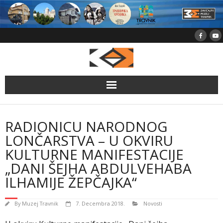
Skip
to
content
RADIONICU NARODNOG
LONČARSTVA – U OKVIRU
KULTURNE MANIFESTACIJE
„DANI ŠEJHA ABDULVEHABA
ILHAMIJE ŽEPČAJKA“
By
Muzej Travnik
7. Decembra 2018.
Novosti