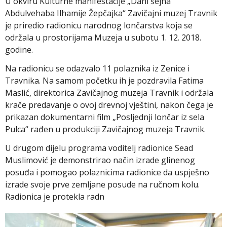
U okviru Kulturne manifestacije „Dani šejha
Abdulvehaba Ilhamije Žepčajka“ Zavičajni muzej Travnik
je priredio radionicu narodnog lončarstva koja se
održala u prostorijama Muzeja u subotu 1. 12. 2018.
godine.
Na radionicu se odazvalo 11 polaznika iz Zenice i
Travnika. Na samom početku ih je pozdravila Fatima
Maslić, direktorica Zavičajnog muzeja Travnik i održala
krače predavanje o ovoj drevnoj vještini, nakon čega je
prikazan dokumentarni film „Posljednji lončar iz sela
Pulca“ rađen u produkciji Zavičajnog muzeja Travnik.
U drugom dijelu programa voditelj radionice Sead
Muslimović je demonstrirao način izrade glinenog
posuđa i pomogao polaznicima radionice da uspješno
izrade svoje prve zemljane posude na ručnom kolu.
Radionica je protekla radn