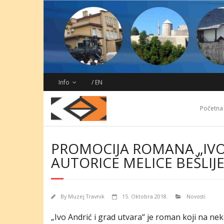
Skip
to
content
Info
/ EN
Početna
PROMOCIJA ROMANA „IVO
AUTORICE MELICE BEŠLIJ
By
Muzej Travnik
15. Oktobra 2018.
Novosti
„Ivo Andrić i grad utvara“ je roman koji na n