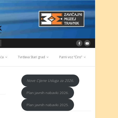
ića
Tvrđava Stari grad
Parni voz “Ćiro”
Nove Cijene Usluga za 2026.
Plan javnih nabavki 2026.
Plan javnih nabavki 2025.