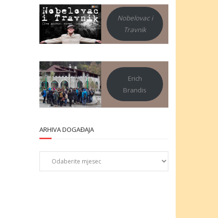
Nobelovac i
Travnik
Erich
Brandis
ARHIVA DOGAĐAJA
Arhiva
događaja