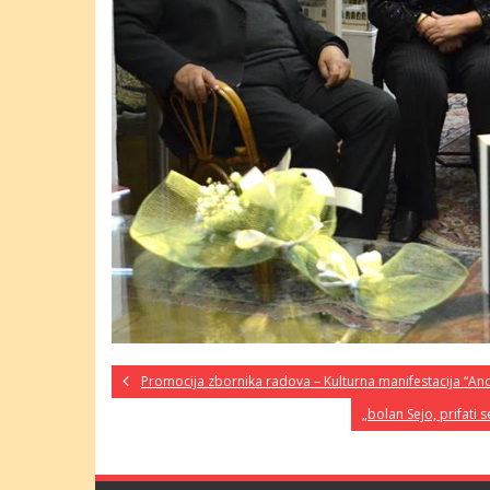
Promocija zbornika radova – Kulturna manifestacija “And
„bolan Sejo, prifati 