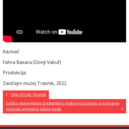
Kazivač:
Fahra Basara (Donji Vakuf)
Produkcija:
Zavičajni muzej Travnik, 2022.
DAN OPĆINE TRAVNIK
Zaštita i interpretacija graditeljskog i kulturnog naslijeđa -prezentacija
muzejske arhitektice Sabine Maslić