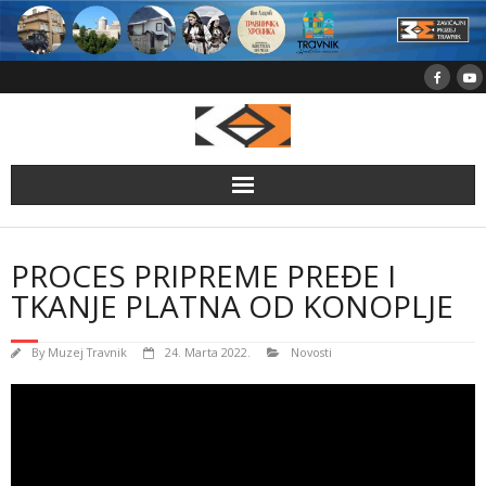
Skip
to
content
PROCES PRIPREME PREĐE I
TKANJE PLATNA OD KONOPLJE
By
Muzej Travnik
24. Marta 2022.
Novosti