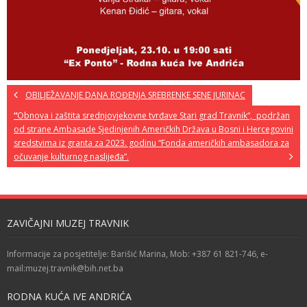
OBILJEŽAVANJE DANA ROĐENJA SREBRENKE SENE JURINAC
“
Obnova i zaštita srednjovjekovne tvrđave Stari grad Travnik“, podržan
od strane Ambasade Sjedinjenih Američkih Država u Bosni i Hercegovini
sredstvima iz granta za 2023. godinu “Fonda američkih ambasadora za
očuvanje kulturnog naslijeđa”.
ZAVIČAJNI MUZEJ TRAVNIK
Informacije za posjetitelje: Barišić Marina, Mob: +387 61 821-746, e-
mail:muzej.travnik@bih.net.ba
RODNA KUĆA IVE ANDRIĆA