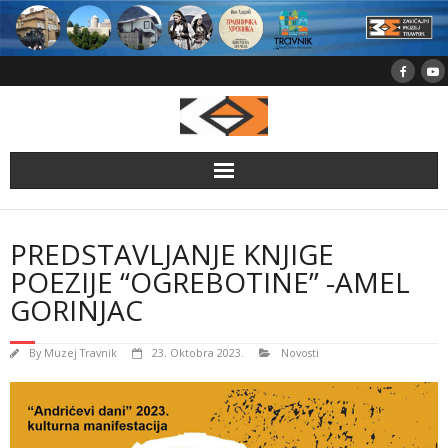
Skip
to
content
PREDSTAVLJANJE KNJIGE
POEZIJE “OGREBOTINE” -AMEL
GORINJAC
By
Muzej Travnik
23. Oktobra 2023.
Novosti