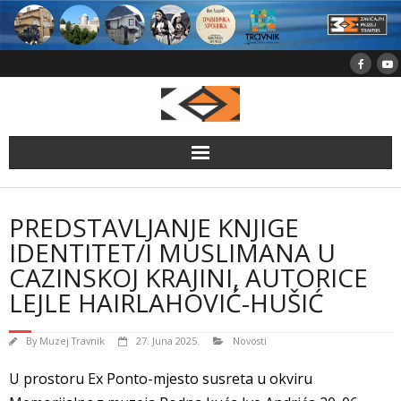
Skip
to
content
PREDSTAVLJANJE KNJIGE
IDENTITET/I MUSLIMANA U
CAZINSKOJ KRAJINI, AUTORICE
LEJLE HAIRLAHOVIĆ-HUŠIĆ
By
Muzej Travnik
27. Juna 2025.
Novosti
U prostoru Ex Ponto-mjesto susreta u okviru