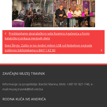
Predstavljanje stvaralačkog rada Rusmira Agačevića u formi
kataloškog prikaza njegovih djela
Enes Škrgo: Zašto je Ivo Andrić milion US$ od Nobelove nagrade
poklonio bibliotekama u BiH? | KZ 83
ZAVIČAJNI MUZEJ TRAVNIK
Informacije za posjetitelje: Barišić Marina, Mob: +387 61 821-746, e-
mail:muzej.travnik@bih.net.ba
RODNA KUĆA IVE ANDRIĆA