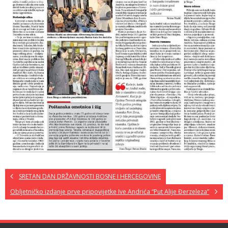
SRETAN DAN DRŽAVNOSTI BOSNE I HERCEGOVINE
Obljetničko izdanje prve pripovijetke Ive Andrića “Put Alije Đerzeleza”