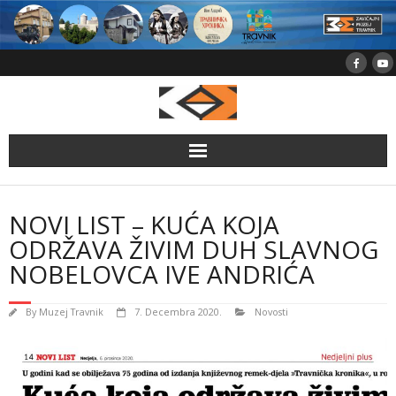
Skip
to
content
NOVI LIST – KUĆA KOJA
ODRŽAVA ŽIVIM DUH SLAVNOG
NOBELOVCA IVE ANDRIĆA
By
Muzej Travnik
7. Decembra 2020.
Novosti