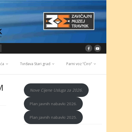
ića
Tvrđava Stari grad
Parni voz “Ćiro”
M
Nove Cijene Usluga za 2026.
Plan javnih nabavki 2026.
Plan javnih nabavki 2025.