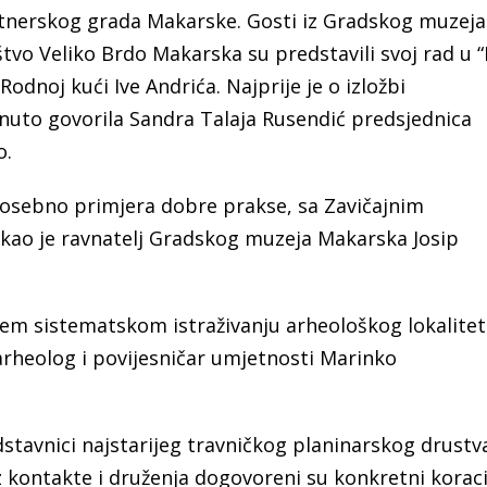
artnerskog grada Makarske. Gosti iz Gradskog muzeja
vo Veliko Brdo Makarska su predstavili svoj rad u “
Rodnoj kući Ive Andrića. Najprije je o izložbi
nuto govorila Sandra Talaja Rusendić predsjednica
o.
posebno primjera dobre prakse, sa Zavičajnim
kao je ravnatelj Gradskog muzeja Makarska Josip
jem sistematskom istraživanju arheološkog lokalite
arheolog i povijesničar umjetnosti Marinko
dstavnici najstarijeg travničkog planinarskog drustv
 kontakte i druženja dogovoreni su konkretni korac