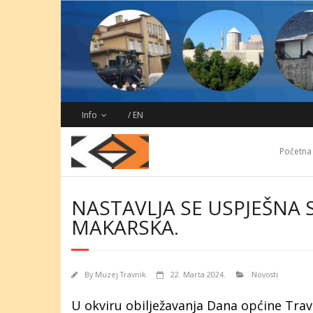
Skip
to
content
Info
/ EN
Početna
NASTAVLJA SE USPJEŠNA
MAKARSKA.
By
Muzej Travnik
22. Marta 2024.
Novosti
U okviru obilježavanja Dana općine Travn