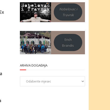
Nobelovac i
Ex
Travnik
Erich
Brandis
ARHIVA DOGAĐAJA
ta
Arhiva
događaja
a
i