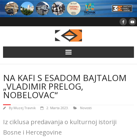
Skip
to
content
NA KAFI S ESADOM BAJTALOM
„VLADIMIR PRELOG,
NOBELOVAC“
By
Muzej Travnik
2. Marta 2023.
Novosti
Iz ciklusa predavanja o kulturnoj istoriji
Bosne i Hercegovine