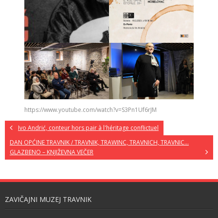
https://www.youtube.com/watch?v=S3Pn1Uf6rJM
Ivo Andrić, conteur hors pair à l'héritage conflictuel
DAN OPĆINE TRAVNIK / TRAVNIK, TRAWINC, TRAVNICH, TRAVNIC…
GLAZBENO – KNJIŽEVNA VEČER
ZAVIČAJNI MUZEJ TRAVNIK