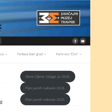
ića
Tvrđava Stari grad
Parni voz “Ćiro”
Nove Cijene Usluga za 2026.
Plan javnih nabavki 2026.
Plan javnih nabavki 2025.
og