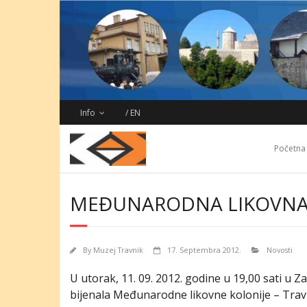
Skip
to
content
Info
/ EN
Početna
MEĐUNARODNA LIKOVNA K
By
Muzej Travnik
17. Septembra 2012.
Novosti
U utorak, 11. 09. 2012. godine u 19,00 sati u 
bijenala Međunarodne likovne kolonije – Trav