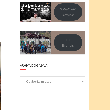
Nobelovac i
Travnik
Erich
Brandis
ARHIVA DOGAĐAJA
Arhiva
događaja