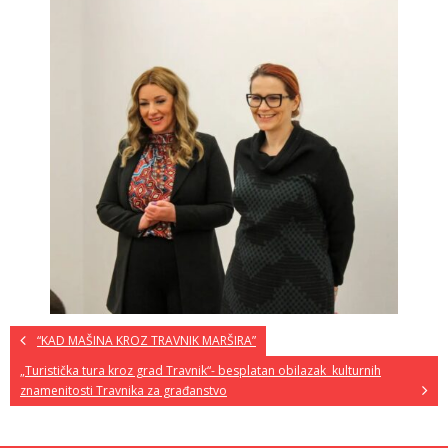
“KAD MAŠINA KROZ TRAVNIK MARŠIRA”
„Turistička tura kroz grad Travnik“- besplatan obilazak kulturnih
znamenitosti Travnika za građanstvo