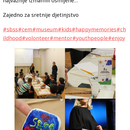
najvažnije izmamili osmijehe…
Zajedno za sretnije djetinjstvo
#sbss
#cem
#museum
#kids
#happymemories
#ch
ildhood
#volonteer
#mentor
#youthpeople
#enjoy