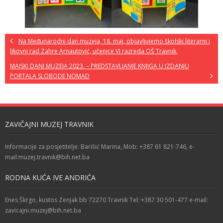
Na Međunarodni dan muzeja, 18. maj, objavljujemo školski literarni i
likovni rad Zahre Arnautović, učenice VI razreda OŠ Travnik.
MAJSKI DANI MUZEJA 2023. – PREDSTAVLJANJE KNJIGA U IZDANJU
PORTALA SLOBODE NOMAD
ZAVIČAJNI MUZEJ TRAVNIK
Informacije za posjetitelje: Barišić Marina, Mob: +387 61 821-746, e-
mail:muzej.travnik@bih.net.ba
RODNA KUĆA IVE ANDRIĆA
Enes Škrgo, kustos Zenjak bb 72270 Travnik Tel: +387 30 501-477 e-mail:
zavicajni.muzej@bih.net.ba