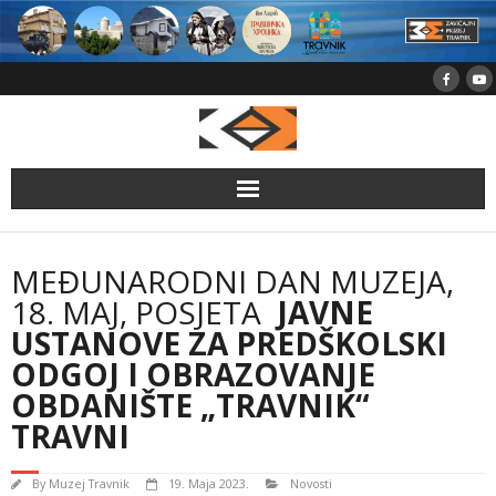
Skip
to
content
MEĐUNARODNI DAN MUZEJA,
18. MAJ, POSJETA
JAVNE
USTANOVE ZA PREDŠKOLSKI
ODGOJ I OBRAZOVANJE
OBDANIŠTE „TRAVNIK“
TRAVNI
By
Muzej Travnik
19. Maja 2023.
Novosti