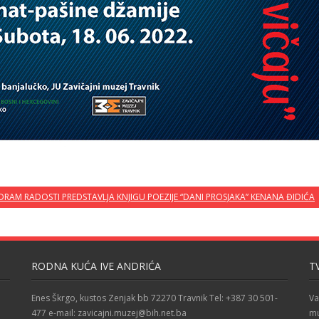
RAM RADOSTI PREDSTAVLJA KNJIGU POEZIJE “DANI PROSJAKA” KENANA ĐIDIĆA
RODNA KUĆA IVE ANDRIĆA
T
Enes Škrgo, kustos Zenjak bb 72270 Travnik Tel: +387 30 501-
Va
477 e-mail: zavicajni.muzej@bih.net.ba
mu