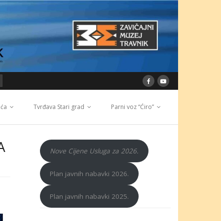
ića
Tvrđava Stari grad
Parni voz “Ćiro”
A
Nove Cijene Usluga za 2026.
Plan javnih nabavki 2026.
Plan javnih nabavki 2025.