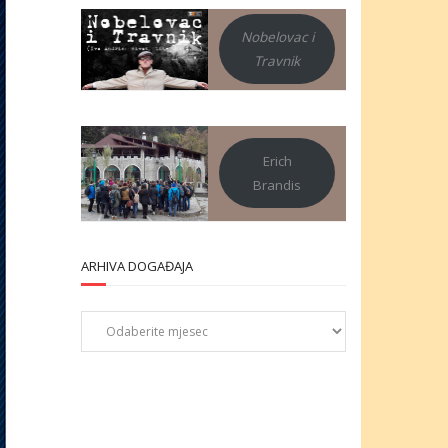
Nobelovac i
Travnik
Erich
Brandis
ARHIVA DOGAĐAJA
Arhiva
događaja