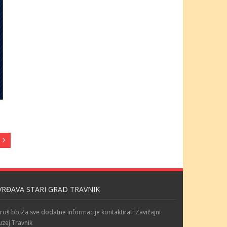
VRĐAVA STARI GRAD TRAVNIK
roš bb Za sve dodatne informacije kontaktirati Zavičajni
zej Travnik