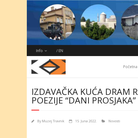
Skip
to
content
Info
/ EN
Početna
IZDAVAČKA KUĆA DRAM R
POEZIJE “DANI PROSJAKA
By
Muzej Travnik
15. Juna 2022.
Novosti