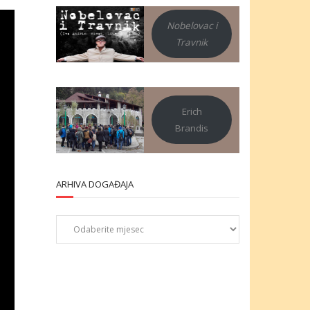
Nobelovac i
Travnik
Erich
Brandis
ARHIVA DOGAĐAJA
Arhiva
događaja