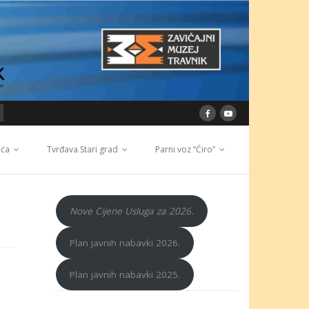
ića
Tvrđava Stari grad
Parni voz “Ćiro”
Nove Cijene Usluga za 2026.
Plan javnih nabavki 2026.
Plan javnih nabavki 2025.